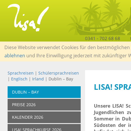
0341 - 702 68 68
Diese Website verwendet Cookies für den bestmöglichen S
ablehnen
und Ihre Einwilligung jederzeit mit zukünftiger
Sprachreisen
|
Schülersprachreisen
|
Englisch
|
Irland
| Dublin – Bay
LISA! SP
DUBLIN – BAY
PREISE 2026
Unsere LISA! S
Jugendlichen z
KALENDER 2026
Sommer in Dubli
Südosten der i
LISA! SPRACHKURSE 2026