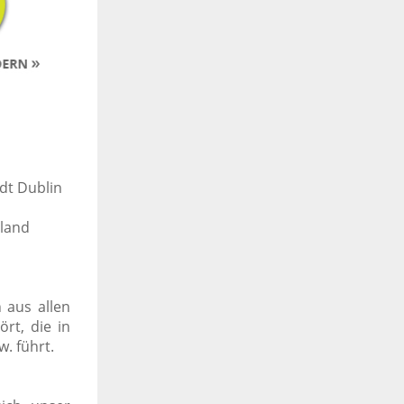
dt Dublin
sland
 aus allen
rt, die in
w. führt.