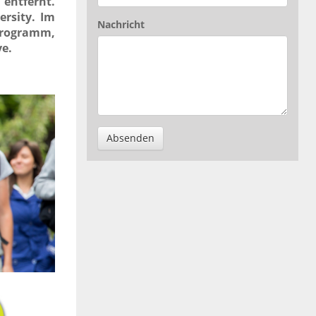
entfernt.
ersity. Im
Nachricht
tprogramm,
ve.
Absenden