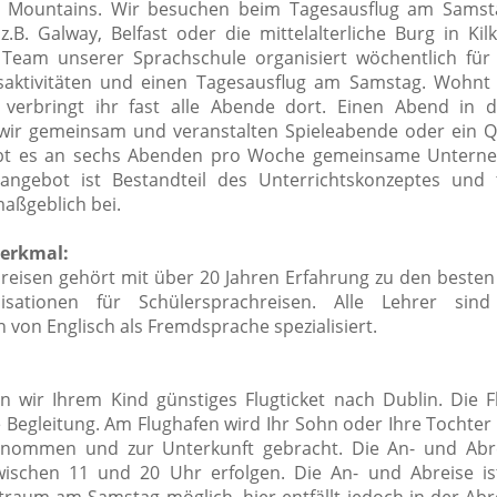
w Mountains. Wir besuchen beim Tagesausflug am Samst
 z.B. Galway, Belfast oder die mittelalterliche Burg in Ki
 Team unserer Sprachschule organisiert wöchentlich für
aktivitäten und einen Tagesausflug am Samstag. Wohnt 
, verbringt ihr fast alle Abende dort. Einen Abend in
wir gemeinsam und veranstalten Spieleabende oder ein Q
ibt es an sechs Abenden pro Woche gemeinsame Untern
tangebot ist Bestandteil des Unterrichtskonzeptes und
maßgeblich bei.
erkmal:
hreisen gehört mit über 20 Jahren Erfahrung zu den besten
sationen für Schülersprachreisen. Alle Lehrer sin
 von Englisch als Fremdsprache spezialisiert.
 wir Ihrem Kind günstiges Flugticket nach Dublin. Die F
 Begleitung. Am Flughafen wird Ihr Sohn oder Ihre Tochter 
nommen und zur Unterkunft gebracht. Die An- und Abre
wischen 11 und 20 Uhr erfolgen. Die An- und Abreise i