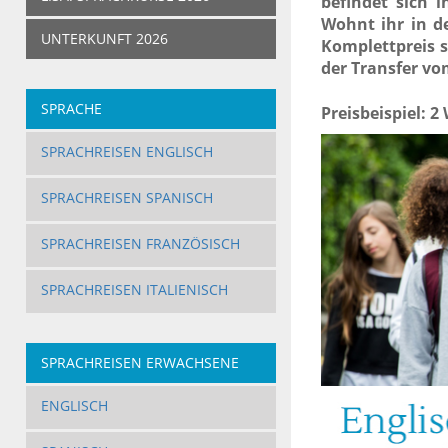
befindet sich 
Wohnt ihr in de
UNTERKUNFT 2026
Komplettpreis s
der Transfer vo
SPRACHE
Preisbeispiel:
2
SPRACHREISEN ENGLISCH
SPRACHREISEN SPANISCH
SPRACHREISEN FRANZÖSISCH
SPRACHREISEN ITALIENISCH
SPRACHREISEN ERWACHSENE
ENGLISCH