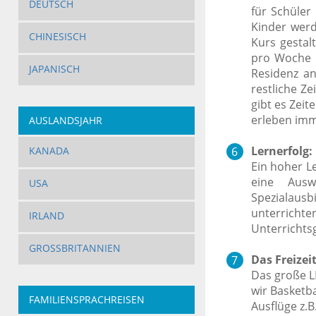
DEUTSCH
für Schüler
Kinder werd
CHINESISCH
Kurs gestal
pro Woche a
JAPANISCH
Residenz a
restliche Z
gibt es Zeit
erleben imm
AUSLANDSJAHR
Lernerfolg:
KANADA
Ein hoher L
eine Ausw
USA
Spezialaus
unterricht
IRLAND
Unterrichts
GROSSBRITANNIEN
Das Freize
Das große L
wir Basketb
FAMILIENSPRACHREISEN
Ausflüge z.