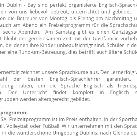
 in Dublin - Bay sind perfekt organisierte Englisch-Sprach
en von uns liebevoll betreut, unterrichtet und gebildet.
ten die Betreuer von Montag bis Freitag am Nachmittag 
uch am Abend ein Freizeitprogramm für die Sprachschül
n sechs Abenden. Am Samstag gibt es einen Ganztagsau
eit bleibt der gemeinsamen Zeit mit der Gastfamilie vorbeh
en, bei denen ihre Kinder unbeaufsichtigt sind. Schüler in d
er eine Rund-um-Betreuung, dies betrifft auch ältere Schül
ernerfolg zeichnet unsere Sprachkurse aus.
Der Lernerfolg 
ahl der besten Englisch-Sprachlehrer garantiert,
bildung haben, um die Sprache Englisch als Fremds
en. Der Unterricht findet komplett in Englisch s
gruppen werden altersgerecht gebildet.
itprogramm:
ISA! Freizeitprogramm ist im Preis enthalten.
In der Sportha
all, Volleyball oder Fußball. Wir unternehmen mit den Spra
B. in die wunderschöne Umgebung Dublins, nach Glendalou