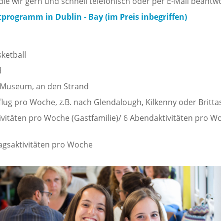
 die wir gern und schnell telefonisch oder per E-Mail beantw
itprogramm in Dublin - Bay (im Preis inbegriffen)
sketball
d
s Museum, an den Strand
lug pro Woche, z.B. nach Glendalough, Kilkenny oder Britta
vitäten pro Woche (Gastfamilie)/ 6 Abendaktivitäten pro W
agsaktivitäten pro Woche