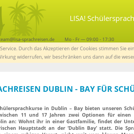
LISA! Schülersprac
team@lisa-sprachreisen.de
Mo - Fr — 09:00 - 17:30
ervice. Durch das Akzeptieren der Cookies stimmen Sie ein
 Wirkung widerrufen, wir beschränken uns dann auf die wese
RACHREISEN DUBLIN - BAY FÜR SCH
chülersprachkurse in Dublin – Bay bieten unseren Sch
wischen 11 und 17 Jahren zwei Optionen für einen 
n an: Wohnt ihr in einer Gastfamilie, findet der Unt
rischen Hauptstadt an der ‘Dublin Bay’ statt. Die Sp