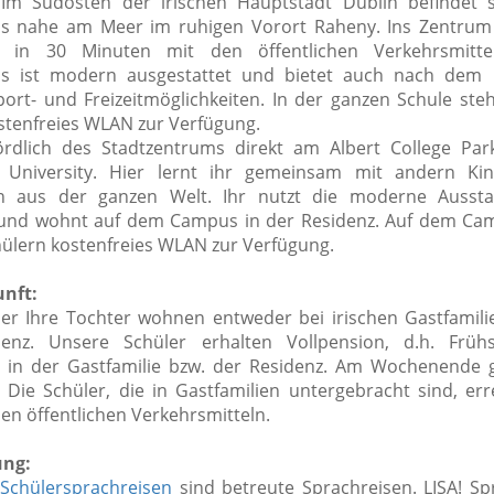
Im Südosten der irischen Hauptstadt Dublin befindet s
s nahe am Meer im ruhigen Vorort Raheny. Ins Zentrum
r in 30 Minuten mit den öffentlichen Verkehrsmitte
s ist modern ausgestattet und bietet auch nach dem U
port- und Freizeitmöglichkeiten. In der ganzen Schule ste
stenfreies WLAN zur Verfügung.
dlich des Stadtzentrums direkt am Albert College Park
y University. Hier lernt ihr gemeinsam mit andern Ki
en aus der ganzen Welt. Ihr nutzt die moderne Aussta
 und wohnt auf dem Campus in der Residenz. Auf dem Ca
ülern kostenfreies WLAN zur Verfügung.
nft:
er Ihre Tochter wohnen entweder bei irischen Gastfamili
denz. Unsere Schüler erhalten Vollpension, d.h. Früh
in der Gastfamilie bzw. der Residenz. Am Wochenende g
 Die Schüler, die in Gastfamilien untergebracht sind, err
en öffentlichen Verkehrsmitteln.
ung:
 Schülersprachreisen
sind betreute Sprachreisen. LISA! Sp