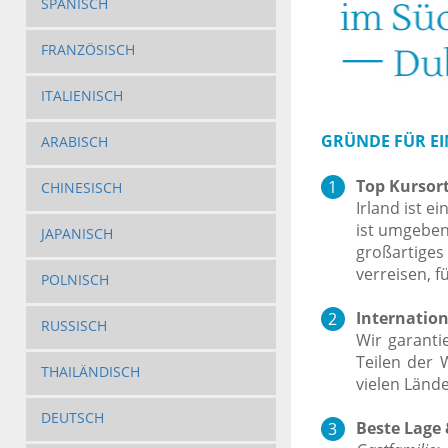
SPANISCH
FRANZÖSISCH
ITALIENISCH
GRÜNDE FÜR EIN
ARABISCH
Top Kursort
CHINESISCH
Irland ist 
ist umgeben
JAPANISCH
großartiges
verreisen, 
POLNISCH
Internation
RUSSISCH
Wir garanti
Teilen der 
THAILÄNDISCH
vielen Lände
DEUTSCH
Beste Lage 