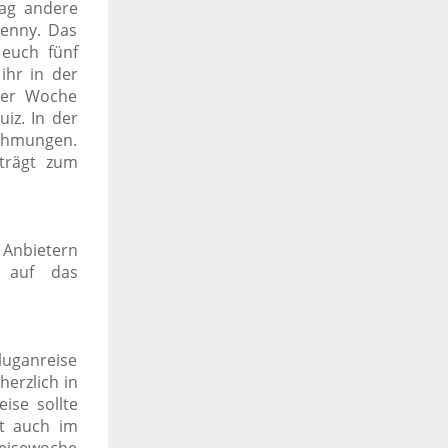
ag andere
lkenny. Das
 euch fünf
ihr in der
 der Woche
uiz.
In der
ehmungen.
 trägt zum
 Anbietern
d auf das
luganreise
herzlich in
ise sollte
st auch im