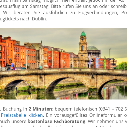
itraum am Samstag möglich, hier entfällt jedoch in der Ab
esausflug am Samstag. Bitte rufen Sie uns an oder schreib
l. Wir beraten Sie ausführlich zu Flugverbindungen, P
ugtickets nach Dublin.
.
Buchung in
2 Minuten
: bequem telefonisch (0341 – 702 6
r
Preistabelle klicken
. Ein vorausgefülltes Onlineformular ö
e auch unsere
kostenlose Fachberatung
. Wir nehmen uns vi