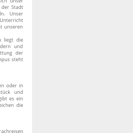
ich unser
 der Stadt
ln. Unser
nterricht
ht unseren
 liegt die
ndern und
ttung der
mpus steht
en oder in
stück und
ibt es ein
eichen die
rachreisen