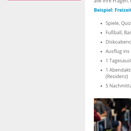
alle Ihre Fragen,
Beispiel: Freize
Spiele, Quiz
Fußball, Ba
Diskoaben
Ausflug in
1 Tagesausf
1 Abendakti
(Residenz)
5 Nachmitt