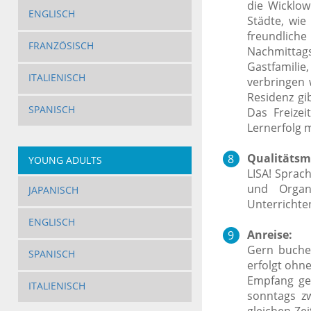
die Wicklo
ENGLISCH
Städte, wie
freundliche
FRANZÖSISCH
Nachmittags
Gastfamilie
ITALIENISCH
verbringen 
Residenz g
SPANISCH
Das Freizei
Lernerfolg 
Qualitätsm
YOUNG ADULTS
LISA! Sprac
und Organi
JAPANISCH
Unterrichten
ENGLISCH
Anreise:
Gern buchen
SPANISCH
erfolgt ohne
Empfang ge
ITALIENISCH
sonntags z