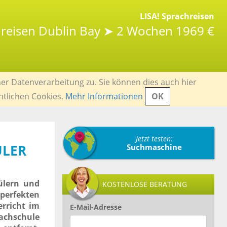
LISA! Sprachreisen
hreisen Dublin Bay ➤ 2 Wochen 1969 €
er Datenverarbeitung zu. Sie können dies auch hier
ntlichen Cookies.
Mehr Informationen
OK
Jetzt testen:
ÜLER
Suchmaschine
ülern und
KOSTENLOSE BERATUNG
perfekten
erricht im
E-Mail-Adresse
rachschule