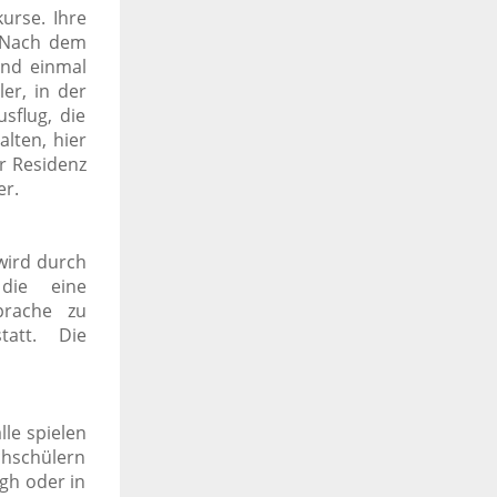
kurse. Ihre
Nach dem
und einmal
er, in der
sflug, die
alten, hier
er Residenz
er.
wird durch
 die eine
prache zu
tatt. Die
lle spielen
chschülern
gh oder in