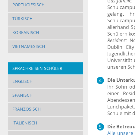
Gastfamilie:
PORTUGIESISCH
Schulcampu
gelangt ih
TÜRKISCH
Schulcampu
allerhand S
KOREANISCH
Schülern ko
Residenz:
Nör
VIETNAMESISCH
Dublin Cit
Jugendlich
Universität
unseren Sch
SPRACHREISEN SCHÜLER
Die Unterku
ENGLISCH
Ihr Sohn od
einer Resi
SPANISCH
Abendessen 
Lunchpaket.
FRANZÖSISCH
Schule mit d
ITALIENISCH
Die Betreu
Alle unsere