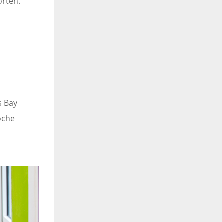
orten.
s Bay
oche