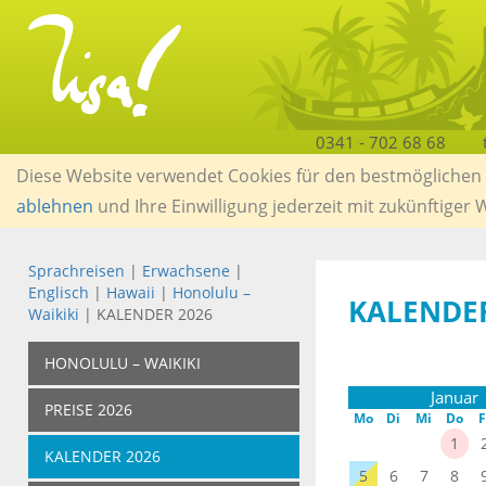
0341 - 702 68 68
Diese Website verwendet Cookies für den bestmöglichen S
ablehnen
und Ihre Einwilligung jederzeit mit zukünftiger
Sprachreisen
|
Erwachsene
|
Englisch
|
Hawaii
|
Honolulu –
KALENDER
Waikiki
| KALENDER 2026
HONOLULU – WAIKIKI
Januar
PREISE 2026
Mo
Di
Mi
Do
F
1
KALENDER 2026
5
6
7
8