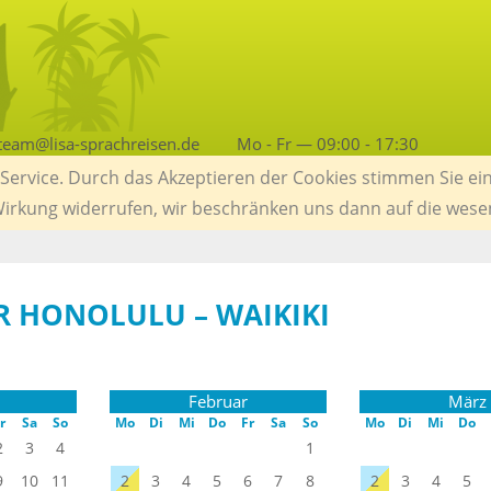
team@lisa-sprachreisen.de
Mo - Fr — 09:00 - 17:30
ervice. Durch das Akzeptieren der Cookies stimmen Sie ein
 Wirkung widerrufen, wir beschränken uns dann auf die wese
 HONOLULU – WAIKIKI
Februar
März
r
Sa
So
Mo
Di
Mi
Do
Fr
Sa
So
Mo
Di
Mi
Do
2
3
4
1
9
10
11
2
3
4
5
6
7
8
2
3
4
5