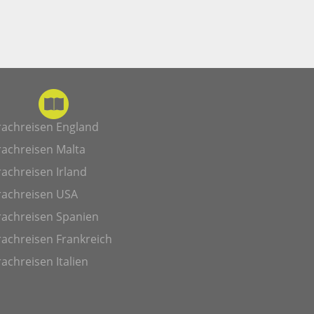
rachreisen England
rachreisen Malta
achreisen Irland
rachreisen USA
rachreisen Spanien
achreisen Frankreich
achreisen Italien