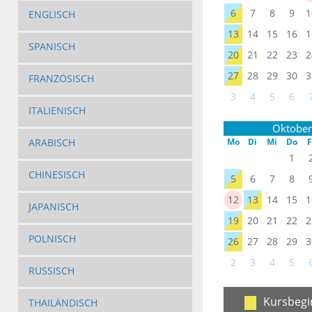
6
7
8
9
1
ENGLISCH
13
14
15
16
1
SPANISCH
20
21
22
23
2
27
28
29
30
3
FRANZÖSISCH
3
4
5
6
ITALIENISCH
Oktober
ARABISCH
Mo
Di
Mi
Do
F
1
CHINESISCH
5
6
7
8
12
13
14
15
1
JAPANISCH
19
20
21
22
2
POLNISCH
26
27
28
29
3
2
3
4
5
RUSSISCH
Kursbegi
THAILÄNDISCH