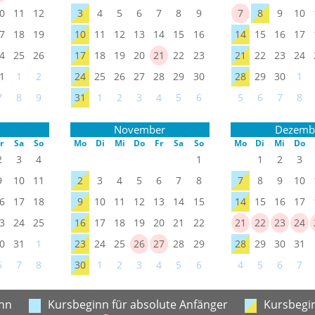
0
11
12
3
4
5
6
7
8
9
7
8
9
10
7
18
19
10
11
12
13
14
15
16
14
15
16
17
4
25
26
17
18
19
20
21
22
23
21
22
23
24
1
1
2
24
25
26
27
28
29
30
28
29
30
1
7
8
9
31
1
2
3
4
5
6
5
6
7
8
November
Dezemb
r
Sa
So
Mo
Di
Mi
Do
Fr
Sa
So
Mo
Di
Mi
Do
2
3
4
1
1
2
3
9
10
11
2
3
4
5
6
7
8
7
8
9
10
6
17
18
9
10
11
12
13
14
15
14
15
16
17
3
24
25
16
17
18
19
20
21
22
21
22
23
24
0
31
1
23
24
25
26
27
28
29
28
29
30
31
6
7
8
30
1
2
3
4
5
6
4
5
6
7
nn
Kursbeginn für absolute Anfänger
Kursbegin