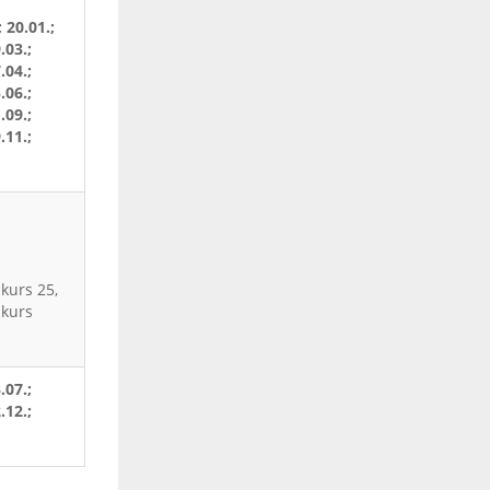
; 20.01.;
.03.;
.04.;
.06.;
.09.;
.11.;
kurs 25,
skurs
.07.;
.12.;