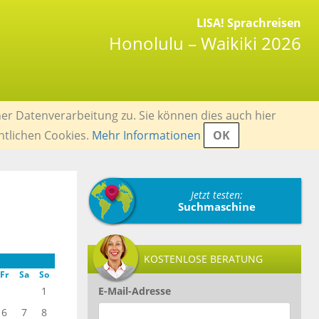
LISA! Sprachreisen
Honolulu – Waikiki 2026
er Datenverarbeitung zu. Sie können dies auch hier
ntlichen Cookies.
Mehr Informationen
OK
Jetzt testen:
Suchmaschine
KOSTENLOSE BERATUNG
Fr
Sa
So
1
E-Mail-Adresse
6
7
8