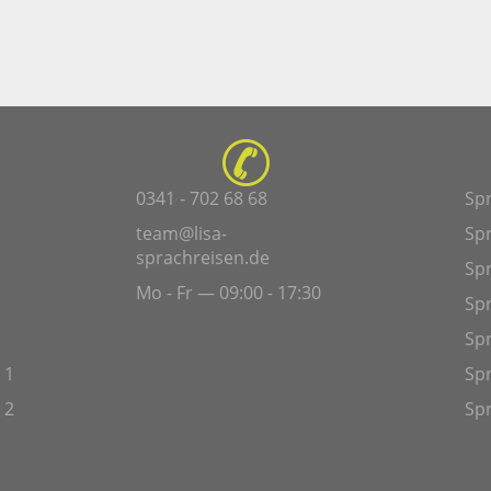
0341 - 702 68 68
Sp
team@lisa-
Sp
sprachreisen.de
Spr
Mo - Fr — 09:00 - 17:30
Sp
Sp
 1
Spr
 2
Spr