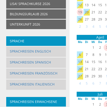
LISA! SPRACHKURSE 2026
12
13
14
15
1
19
20
21
22
2
BILDUNGSURLAUB 2026
26
27
28
29
3
UNTERKUNFT 2026
2
3
4
5
April
SPRACHE
Mo
Di
Mi
Do
F
1
2
SPRACHREISEN ENGLISCH
6
7
8
9
1
13
14
15
16
1
SPRACHREISEN SPANISCH
20
21
22
23
2
SPRACHREISEN FRANZÖSISCH
27
28
29
30
4
5
6
7
SPRACHREISEN ITALIENISCH
Juli
Mo
Di
Mi
Do
F
SPRACHREISEN ERWACHSENE
1
2