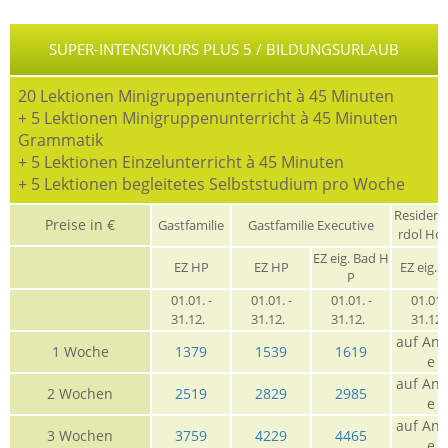
SUPER-INTENSIVKURS PLUS 5 / BILDUNGSURLAUB
20 Lektionen Minigruppenunterricht à 45 Minuten
+ 5 Lektionen Minigruppenunterricht à 45 Minuten
Grammatik
+ 5 Lektionen Einzelunterricht à 45 Minuten
+ 5 Lektionen begleitetes Selbststudium pro Woche
Residen
Preise in €
Gastfamilie
Gastfamilie Executive
rdol Ho
EZ eig. Bad H
EZ HP
EZ HP
EZ eig. 
P
01.01. -
01.01. -
01.01. -
01.01. 
31.12.
31.12.
31.12.
31.12
auf Anf
1 Woche
1379
1539
1619
e
auf Anf
2 Wochen
2519
2829
2985
e
auf Anf
3 Wochen
3759
4229
4465
e