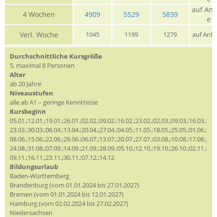
auf Anf
4 Wochen
4909
5529
5839
e
Verl. Woche
1045
1199
1279
auf Anfr
Durchschnittliche Kursgröße
5, maximal 8 Personen
Alter
ab 20 Jahre
Niveaustufen
alle ab A1 – geringe Kenntnisse
Kursbeginn
05.01.;12.01.;19.01.;26.01.;02.02.;09.02.;16.02.;23.02.;02.03.;09.03.;16.03.;
23.03.;30.03.;06.04.;13.04.;20.04.;27.04.;04.05.;11.05.;18.05.;25.05.;01.06.;
08.06.;15.06.;22.06.;29.06.;06.07.;13.07.;20.07.;27.07.;03.08.;10.08.;17.08.;
24.08.;31.08.;07.09.;14.09.;21.09.;28.09.;05.10.;12.10.;19.10.;26.10.;02.11.;
09.11.;16.11.;23.11.;30.11.;07.12.;14.12
Bildungsurlaub
Baden-Württemberg
Brandenburg (vom 01.01.2024 bis 27.01.2027)
Bremen (vom 01.01.2024 bis 12.01.2027)
Hamburg (vom 02.02.2024 bis 27.02.2027)
Niedersachsen