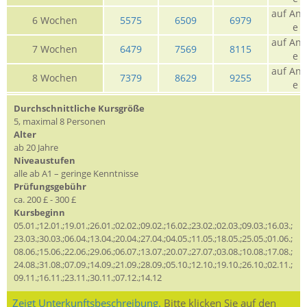
auf Anf
6 Wochen
5575
6509
6979
e
auf Anf
7 Wochen
6479
7569
8115
e
auf Anf
8 Wochen
7379
8629
9255
e
Durchschnittliche Kursgröße
5, maximal 8 Personen
Alter
ab 20 Jahre
Niveaustufen
alle ab A1 – geringe Kenntnisse
Prüfungsgebühr
ca. 200 £ - 300 £
Kursbeginn
05.01.;12.01.;19.01.;26.01.;02.02.;09.02.;16.02.;23.02.;02.03.;09.03.;16.03.;
23.03.;30.03.;06.04.;13.04.;20.04.;27.04.;04.05.;11.05.;18.05.;25.05.;01.06.;
08.06.;15.06.;22.06.;29.06.;06.07.;13.07.;20.07.;27.07.;03.08.;10.08.;17.08.;
24.08.;31.08.;07.09.;14.09.;21.09.;28.09.;05.10.;12.10.;19.10.;26.10.;02.11.;
09.11.;16.11.;23.11.;30.11.;07.12.;14.12
Zeigt Unterkunftsbeschreibung.
Bitte klicken Sie auf den