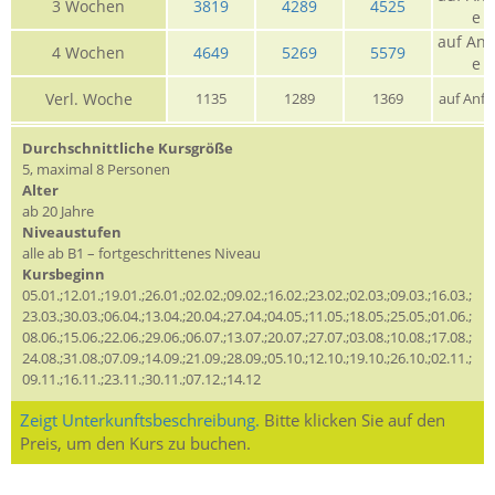
3 Wochen
3819
4289
4525
e
auf Anf
4 Wochen
4649
5269
5579
e
Verl. Woche
1135
1289
1369
auf Anfr
Durchschnittliche Kursgröße
5, maximal 8 Personen
Alter
ab 20 Jahre
Niveaustufen
alle ab B1 – fortgeschrittenes Niveau
Kursbeginn
05.01.;12.01.;19.01.;26.01.;02.02.;09.02.;16.02.;23.02.;02.03.;09.03.;16.03.;
23.03.;30.03.;06.04.;13.04.;20.04.;27.04.;04.05.;11.05.;18.05.;25.05.;01.06.;
08.06.;15.06.;22.06.;29.06.;06.07.;13.07.;20.07.;27.07.;03.08.;10.08.;17.08.;
24.08.;31.08.;07.09.;14.09.;21.09.;28.09.;05.10.;12.10.;19.10.;26.10.;02.11.;
09.11.;16.11.;23.11.;30.11.;07.12.;14.12
Zeigt Unterkunftsbeschreibung.
Bitte klicken Sie auf den
Preis, um den Kurs zu buchen.