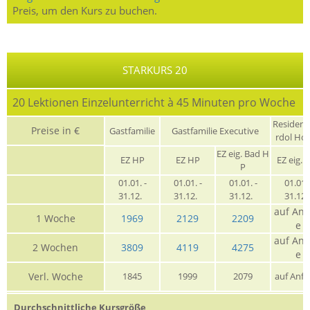
Preis, um den Kurs zu buchen.
STARKURS 20
20 Lektionen Einzelunterricht à 45 Minuten pro Woche
Residen
Preise in €
Gastfamilie
Gastfamilie Executive
rdol Ho
EZ eig. Bad H
EZ HP
EZ HP
EZ eig. 
P
01.01. -
01.01. -
01.01. -
01.01. 
31.12.
31.12.
31.12.
31.12
auf Anf
1 Woche
1969
2129
2209
e
auf Anf
2 Wochen
3809
4119
4275
e
Verl. Woche
1845
1999
2079
auf Anfr
Durchschnittliche Kursgröße