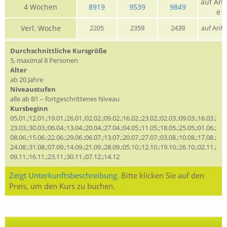
auf Anf
4 Wochen
8919
9539
9849
e
Verl. Woche
2205
2359
2439
auf Anfr
Durchschnittliche Kursgröße
5, maximal 8 Personen
Alter
ab 20 Jahre
Niveaustufen
alle ab B1 – fortgeschrittenes Niveau
Kursbeginn
05.01.;12.01.;19.01.;26.01.;02.02.;09.02.;16.02.;23.02.;02.03.;09.03.;16.03.;
23.03.;30.03.;06.04.;13.04.;20.04.;27.04.;04.05.;11.05.;18.05.;25.05.;01.06.;
08.06.;15.06.;22.06.;29.06.;06.07.;13.07.;20.07.;27.07.;03.08.;10.08.;17.08.;
24.08.;31.08.;07.09.;14.09.;21.09.;28.09.;05.10.;12.10.;19.10.;26.10.;02.11.;
09.11.;16.11.;23.11.;30.11.;07.12.;14.12
Zeigt Unterkunftsbeschreibung.
Bitte klicken Sie auf den
Preis, um den Kurs zu buchen.