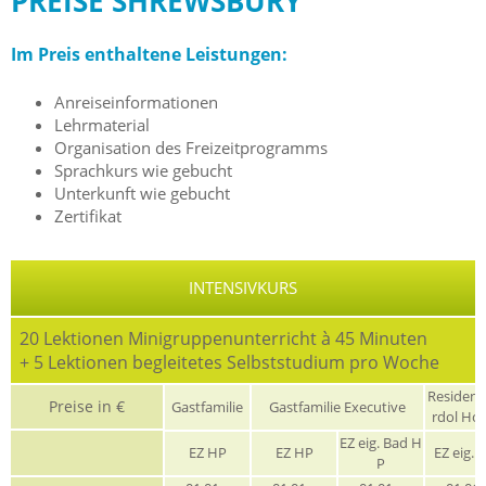
PREISE SHREWSBURY
Im Preis enthaltene Leistungen:
Anreiseinformationen
Lehrmaterial
Organisation des Freizeitprogramms
Sprachkurs wie gebucht
Unterkunft wie gebucht
Zertifikat
INTENSIVKURS
20 Lektionen Minigruppenunterricht à 45 Minuten
+ 5 Lektionen begleitetes Selbststudium pro Woche
Residen
Preise in €
Gastfamilie
Gastfamilie Executive
rdol Ho
EZ eig. Bad H
EZ HP
EZ HP
EZ eig. 
P