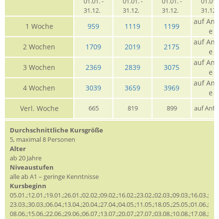
01.01. -
01.01. -
01.01. -
01.01. 
31.12.
31.12.
31.12.
31.12
auf Anf
1 Woche
959
1119
1199
e
auf Anf
2 Wochen
1709
2019
2175
e
auf Anf
3 Wochen
2369
2839
3075
e
auf Anf
4 Wochen
3039
3659
3969
e
Verl. Woche
665
819
899
auf Anfr
Durchschnittliche Kursgröße
5, maximal 8 Personen
Alter
ab 20 Jahre
Niveaustufen
alle ab A1 – geringe Kenntnisse
Kursbeginn
05.01.;12.01.;19.01.;26.01.;02.02.;09.02.;16.02.;23.02.;02.03.;09.03.;16.03.;
23.03.;30.03.;06.04.;13.04.;20.04.;27.04.;04.05.;11.05.;18.05.;25.05.;01.06.;
08.06.;15.06.;22.06.;29.06.;06.07.;13.07.;20.07.;27.07.;03.08.;10.08.;17.08.;