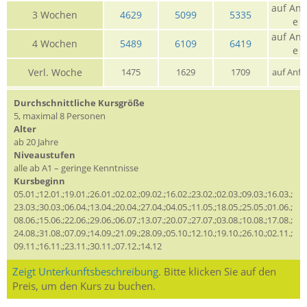
auf Anf
3 Wochen
4629
5099
5335
e
auf Anf
4 Wochen
5489
6109
6419
e
Verl. Woche
1475
1629
1709
auf Anfr
Durchschnittliche Kursgröße
5, maximal 8 Personen
Alter
ab 20 Jahre
Niveaustufen
alle ab A1 – geringe Kenntnisse
Kursbeginn
05.01.;12.01.;19.01.;26.01.;02.02.;09.02.;16.02.;23.02.;02.03.;09.03.;16.03.;
23.03.;30.03.;06.04.;13.04.;20.04.;27.04.;04.05.;11.05.;18.05.;25.05.;01.06.;
08.06.;15.06.;22.06.;29.06.;06.07.;13.07.;20.07.;27.07.;03.08.;10.08.;17.08.;
24.08.;31.08.;07.09.;14.09.;21.09.;28.09.;05.10.;12.10.;19.10.;26.10.;02.11.;
09.11.;16.11.;23.11.;30.11.;07.12.;14.12
Zeigt Unterkunftsbeschreibung.
Bitte klicken Sie auf den
Preis, um den Kurs zu buchen.