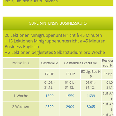
Preis, um den Kurs zu buchen.
SUPER-INTENSIV BUSINESSKURS
20 Lektionen Minigruppenunterricht à 45 Minuten
+ 15 Lektionen Minigruppenunterricht à 45 Minuten
Business Englisch
+ 2 Lektionen begleitetes Selbststudium pro Woche
Residen
Preise in €
Gastfamilie
Gastfamilie Executive
rdol Ho
EZ eig. Bad H
EZ HP
EZ HP
EZ eig. 
P
01.01. -
01.01. -
01.01. -
01.01. 
31.12.
31.12.
31.12.
31.12
auf Anf
1 Woche
1399
1559
1639
e
auf Anf
2 Wochen
2599
2909
3065
e
auf Anf