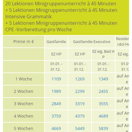
20 Lektionen Minigruppenunterricht à 45 Minuten
+ 5 Lektionen Minigruppenunterricht à 45 Minuten
Intensive Grammatik
+ 5 Lektionen Minigruppenunterricht à 45 Minuten
CPE -Vorbereitung pro Woche
Residen
Preise in €
Gastfamilie
Gastfamilie Executive
rdol Ho
EZ eig. Bad H
EZ HP
EZ HP
EZ eig. 
P
01.01. -
01.01. -
01.01. -
01.01. 
31.12.
31.12.
31.12.
31.12
auf Anf
1 Woche
1109
1269
1349
e
auf Anf
2 Wochen
1989
2299
2455
e
auf Anf
3 Wochen
2849
3319
3555
e
auf Anf
4 Wochen
3759
4379
4689
e
auf Anf
5 Wochen
4669
5449
5839
e