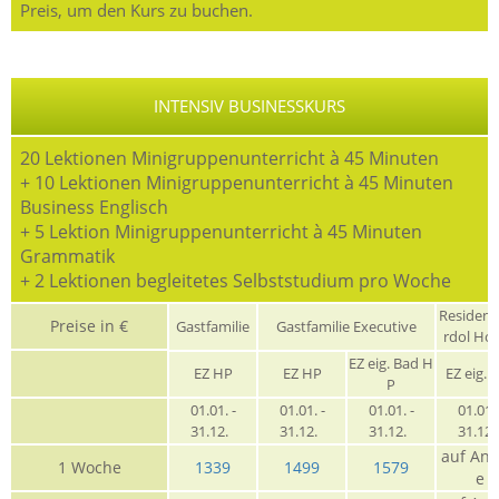
Preis, um den Kurs zu buchen.
INTENSIV BUSINESSKURS
20 Lektionen Minigruppenunterricht à 45 Minuten
+ 10 Lektionen Minigruppenunterricht à 45 Minuten
Business Englisch
+ 5 Lektion Minigruppenunterricht à 45 Minuten
Grammatik
+ 2 Lektionen begleitetes Selbststudium pro Woche
Residen
Preise in €
Gastfamilie
Gastfamilie Executive
rdol Ho
EZ eig. Bad H
EZ HP
EZ HP
EZ eig. 
P
01.01. -
01.01. -
01.01. -
01.01. 
31.12.
31.12.
31.12.
31.12
auf Anf
1 Woche
1339
1499
1579
e