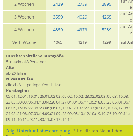
auf Anf
2 Wochen
2429
2739
2895
e
auf Anf
3 Wochen
3559
4029
4265
e
auf Anf
4 Wochen
4359
4979
5289
e
Verl. Woche
1065
1219
1299
auf Anfr
Durchschnittliche Kursgröße
5, maximal 8 Personen
Alter
ab 20 Jahre
Niveaustufen
alle ab A1 – geringe Kenntnisse
Kursbeginn
05.01.;12.01.;19.01.;26.01.;02.02.;09.02.;16.02.;23.02.;02.03.;09.03.;16.03.;
23.03.;30.03.;06.04.;13.04.;20.04.;27.04.;04.05.;11.05.;18.05.;25.05.;01.06.;
08.06.;15.06.;22.06.;29.06.;06.07.;13.07.;20.07.;27.07.;03.08.;10.08.;17.08.;
24.08.;31.08.;07.09.;14.09.;21.09.;28.09.;05.10.;12.10.;19.10.;26.10.;02.11.;
09.11.;16.11.;23.11.;30.11.;07.12.;14.12
Zeigt Unterkunftsbeschreibung.
Bitte klicken Sie auf den