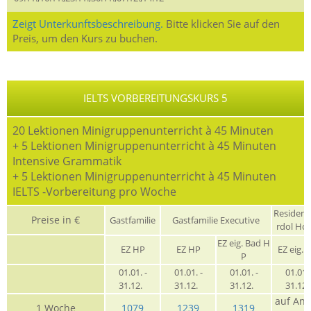
Zeigt Unterkunftsbeschreibung.
Bitte klicken Sie auf den
Preis, um den Kurs zu buchen.
IELTS VORBEREITUNGSKURS 5
20 Lektionen Minigruppenunterricht à 45 Minuten
+ 5 Lektionen Minigruppenunterricht à 45 Minuten
Intensive Grammatik
+ 5 Lektionen Minigruppenunterricht à 45 Minuten
IELTS -Vorbereitung pro Woche
Residen
Preise in €
Gastfamilie
Gastfamilie Executive
rdol Ho
EZ eig. Bad H
EZ HP
EZ HP
EZ eig. 
P
01.01. -
01.01. -
01.01. -
01.01. 
31.12.
31.12.
31.12.
31.12
auf Anf
1 Woche
1079
1239
1319