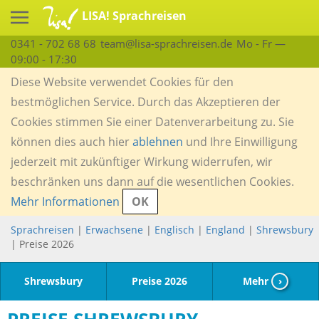
LISA! Sprachreisen
0341 - 702 68 68
team@lisa-sprachreisen.de
Mo - Fr —
09:00 - 17:30
Diese Website verwendet Cookies für den
bestmöglichen Service. Durch das Akzeptieren der
Cookies stimmen Sie einer Datenverarbeitung zu. Sie
können dies auch hier
ablehnen
und Ihre Einwilligung
jederzeit mit zukünftiger Wirkung widerrufen, wir
beschränken uns dann auf die wesentlichen Cookies.
Mehr Informationen
OK
Sprachreisen
|
Erwachsene
|
Englisch
|
England
|
Shrewsbury
| Preise 2026
Shrewsbury
Preise 2026
Mehr
›