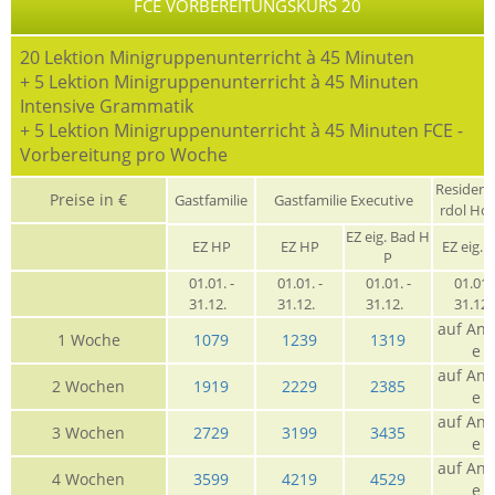
FCE VORBEREITUNGSKURS 20
20 Lektion Minigruppenunterricht à 45 Minuten
+ 5 Lektion Minigruppenunterricht à 45 Minuten
Intensive Grammatik
+ 5 Lektion Minigruppenunterricht à 45 Minuten FCE -
Vorbereitung pro Woche
Residen
Preise in €
Gastfamilie
Gastfamilie Executive
rdol Ho
EZ eig. Bad H
EZ HP
EZ HP
EZ eig. 
P
01.01. -
01.01. -
01.01. -
01.01. 
31.12.
31.12.
31.12.
31.12
auf Anf
1 Woche
1079
1239
1319
e
auf Anf
2 Wochen
1919
2229
2385
e
auf Anf
3 Wochen
2729
3199
3435
e
auf Anf
4 Wochen
3599
4219
4529
e