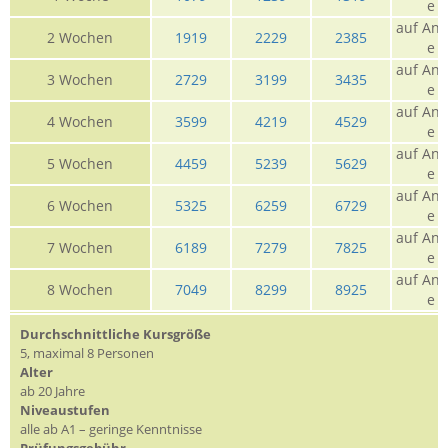
e
auf Anf
2 Wochen
1919
2229
2385
e
auf Anf
3 Wochen
2729
3199
3435
e
auf Anf
4 Wochen
3599
4219
4529
e
auf Anf
5 Wochen
4459
5239
5629
e
auf Anf
6 Wochen
5325
6259
6729
e
auf Anf
7 Wochen
6189
7279
7825
e
auf Anf
8 Wochen
7049
8299
8925
e
Durchschnittliche Kursgröße
5, maximal 8 Personen
Alter
ab 20 Jahre
Niveaustufen
alle ab A1 – geringe Kenntnisse
Prüfungsgebühr