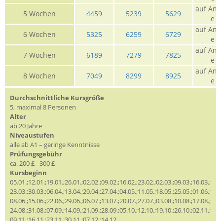
auf Anf
5 Wochen
4459
5239
5629
e
auf Anf
6 Wochen
5325
6259
6729
e
auf Anf
7 Wochen
6189
7279
7825
e
auf Anf
8 Wochen
7049
8299
8925
e
Durchschnittliche Kursgröße
5, maximal 8 Personen
Alter
ab 20 Jahre
Niveaustufen
alle ab A1 – geringe Kenntnisse
Prüfungsgebühr
ca. 200 £ - 300 £
Kursbeginn
05.01.;12.01.;19.01.;26.01.;02.02.;09.02.;16.02.;23.02.;02.03.;09.03.;16.03.;
23.03.;30.03.;06.04.;13.04.;20.04.;27.04.;04.05.;11.05.;18.05.;25.05.;01.06.;
08.06.;15.06.;22.06.;29.06.;06.07.;13.07.;20.07.;27.07.;03.08.;10.08.;17.08.;
24.08.;31.08.;07.09.;14.09.;21.09.;28.09.;05.10.;12.10.;19.10.;26.10.;02.11.;
09.11.;16.11.;23.11.;30.11.;07.12.;14.12