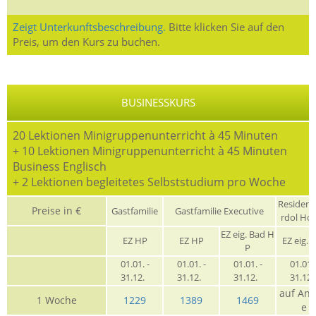
Zeigt Unterkunftsbeschreibung.
Bitte klicken Sie auf den
Preis, um den Kurs zu buchen.
BUSINESSKURS
20 Lektionen Minigruppenunterricht à 45 Minuten
+ 10 Lektionen Minigruppenunterricht à 45 Minuten
Business Englisch
+ 2 Lektionen begleitetes Selbststudium pro Woche
Residen
Preise in €
Gastfamilie
Gastfamilie Executive
rdol Ho
EZ eig. Bad H
EZ HP
EZ HP
EZ eig. 
P
01.01. -
01.01. -
01.01. -
01.01. 
31.12.
31.12.
31.12.
31.12
auf Anf
1 Woche
1229
1389
1469
e