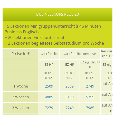
BUSINESSKURS PLUS 20
15 Lektionen Minigruppenunterricht à 45 Minuten
Business Englisch
+ 20 Lektionen Einzelunterricht
+ 2 Lektionen begleitetes Selbststudium pro Woche
Residen
Preise in €
Gastfamilie
Gastfamilie Executive
rdol Ho
EZ eig. Bad H
EZ HP
EZ HP
EZ eig. 
P
01.01. -
01.01. -
01.01. -
01.01. 
31.12.
31.12.
31.12.
31.12
auf Anf
1 Woche
2509
2669
2749
e
auf Anf
2 Wochen
4889
5199
5355
e
auf Anf
3 Wochen
7279
7749
7985
e