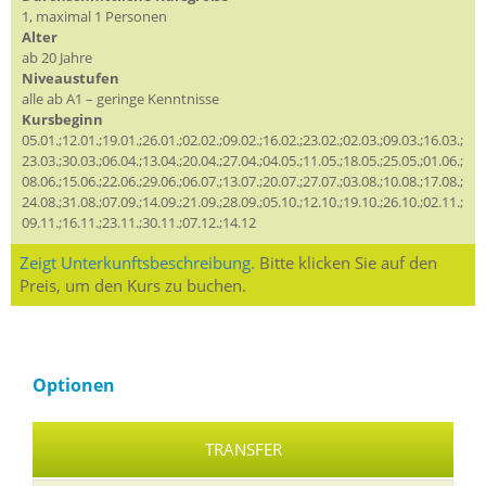
1, maximal 1 Personen
Alter
ab 20 Jahre
Niveaustufen
alle ab A1 – geringe Kenntnisse
Kursbeginn
05.01.;12.01.;19.01.;26.01.;02.02.;09.02.;16.02.;23.02.;02.03.;09.03.;16.03.;
23.03.;30.03.;06.04.;13.04.;20.04.;27.04.;04.05.;11.05.;18.05.;25.05.;01.06.;
08.06.;15.06.;22.06.;29.06.;06.07.;13.07.;20.07.;27.07.;03.08.;10.08.;17.08.;
24.08.;31.08.;07.09.;14.09.;21.09.;28.09.;05.10.;12.10.;19.10.;26.10.;02.11.;
09.11.;16.11.;23.11.;30.11.;07.12.;14.12
Zeigt Unterkunftsbeschreibung.
Bitte klicken Sie auf den
Preis, um den Kurs zu buchen.
Optionen
TRANSFER