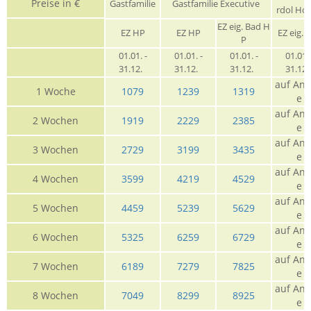
Preise in €
Gastfamilie
Gastfamilie Executive
rdol Ho
EZ eig. Bad H
EZ HP
EZ HP
EZ eig. 
P
01.01. -
01.01. -
01.01. -
01.01. 
31.12.
31.12.
31.12.
31.12
auf Anf
1 Woche
1079
1239
1319
e
auf Anf
2 Wochen
1919
2229
2385
e
auf Anf
3 Wochen
2729
3199
3435
e
auf Anf
4 Wochen
3599
4219
4529
e
auf Anf
5 Wochen
4459
5239
5629
e
auf Anf
6 Wochen
5325
6259
6729
e
auf Anf
7 Wochen
6189
7279
7825
e
auf Anf
8 Wochen
7049
8299
8925
e