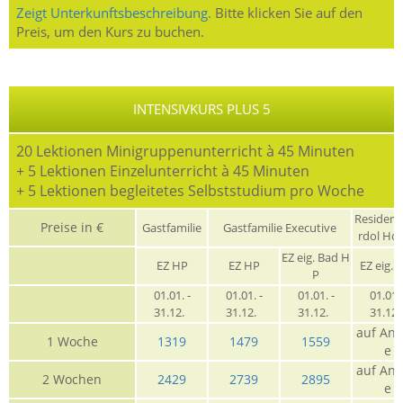
Zeigt Unterkunftsbeschreibung.
Bitte klicken Sie auf den
Preis, um den Kurs zu buchen.
INTENSIVKURS PLUS 5
20 Lektionen Minigruppenunterricht à 45 Minuten
+ 5 Lektionen Einzelunterricht à 45 Minuten
+ 5 Lektionen begleitetes Selbststudium pro Woche
Residen
Preise in €
Gastfamilie
Gastfamilie Executive
rdol Ho
EZ eig. Bad H
EZ HP
EZ HP
EZ eig. 
P
01.01. -
01.01. -
01.01. -
01.01. 
31.12.
31.12.
31.12.
31.12
auf Anf
1 Woche
1319
1479
1559
e
auf Anf
2 Wochen
2429
2739
2895
e