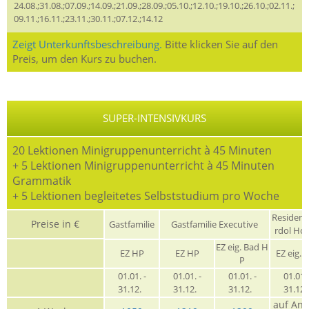
24.08.;31.08.;07.09.;14.09.;21.09.;28.09.;05.10.;12.10.;19.10.;26.10.;02.11.;
09.11.;16.11.;23.11.;30.11.;07.12.;14.12
Zeigt Unterkunftsbeschreibung.
Bitte klicken Sie auf den
Preis, um den Kurs zu buchen.
SUPER-INTENSIVKURS
20 Lektionen Minigruppenunterricht à 45 Minuten
+ 5 Lektionen Minigruppenunterricht à 45 Minuten
Grammatik
+ 5 Lektionen begleitetes Selbststudium pro Woche
Residen
Preise in €
Gastfamilie
Gastfamilie Executive
rdol Ho
EZ eig. Bad H
EZ HP
EZ HP
EZ eig. 
P
01.01. -
01.01. -
01.01. -
01.01. 
31.12.
31.12.
31.12.
31.12
auf Anf