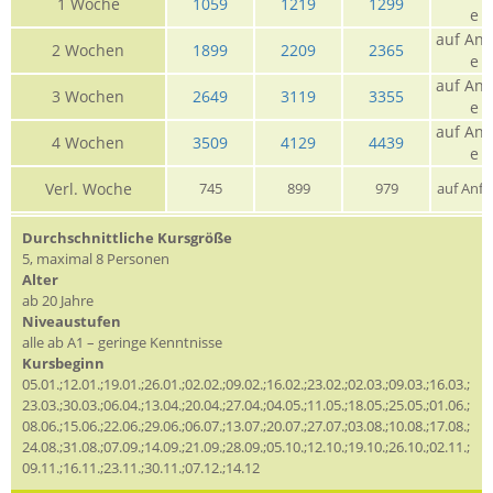
1 Woche
1059
1219
1299
e
auf Anf
2 Wochen
1899
2209
2365
e
auf Anf
3 Wochen
2649
3119
3355
e
auf Anf
4 Wochen
3509
4129
4439
e
Verl. Woche
745
899
979
auf Anfr
Durchschnittliche Kursgröße
5, maximal 8 Personen
Alter
ab 20 Jahre
Niveaustufen
alle ab A1 – geringe Kenntnisse
Kursbeginn
05.01.;12.01.;19.01.;26.01.;02.02.;09.02.;16.02.;23.02.;02.03.;09.03.;16.03.;
23.03.;30.03.;06.04.;13.04.;20.04.;27.04.;04.05.;11.05.;18.05.;25.05.;01.06.;
08.06.;15.06.;22.06.;29.06.;06.07.;13.07.;20.07.;27.07.;03.08.;10.08.;17.08.;
24.08.;31.08.;07.09.;14.09.;21.09.;28.09.;05.10.;12.10.;19.10.;26.10.;02.11.;
09.11.;16.11.;23.11.;30.11.;07.12.;14.12