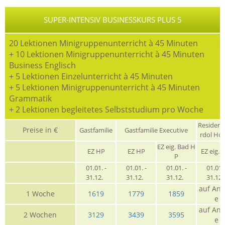
SUPER-INTENSIV BUSINESSKURS PLUS 5
20 Lektionen Minigruppenunterricht à 45 Minuten
+ 10 Lektionen Minigruppenunterricht à 45 Minuten
Business Englisch
+ 5 Lektionen Einzelunterricht à 45 Minuten
+ 5 Lektionen Minigruppenunterricht à 45 Minuten
Grammatik
+ 2 Lektionen begleitetes Selbststudium pro Woche
Residen
Preise in €
Gastfamilie
Gastfamilie Executive
rdol Ho
EZ eig. Bad H
EZ HP
EZ HP
EZ eig. 
P
01.01. -
01.01. -
01.01. -
01.01. 
31.12.
31.12.
31.12.
31.12
auf Anf
1 Woche
1619
1779
1859
e
auf Anf
2 Wochen
3129
3439
3595
e