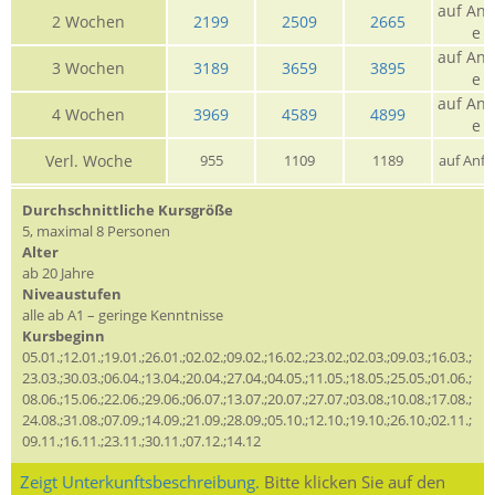
auf Anf
2 Wochen
2199
2509
2665
e
auf Anf
3 Wochen
3189
3659
3895
e
auf Anf
4 Wochen
3969
4589
4899
e
Verl. Woche
955
1109
1189
auf Anfr
Durchschnittliche Kursgröße
5, maximal 8 Personen
Alter
ab 20 Jahre
Niveaustufen
alle ab A1 – geringe Kenntnisse
Kursbeginn
05.01.;12.01.;19.01.;26.01.;02.02.;09.02.;16.02.;23.02.;02.03.;09.03.;16.03.;
23.03.;30.03.;06.04.;13.04.;20.04.;27.04.;04.05.;11.05.;18.05.;25.05.;01.06.;
08.06.;15.06.;22.06.;29.06.;06.07.;13.07.;20.07.;27.07.;03.08.;10.08.;17.08.;
24.08.;31.08.;07.09.;14.09.;21.09.;28.09.;05.10.;12.10.;19.10.;26.10.;02.11.;
09.11.;16.11.;23.11.;30.11.;07.12.;14.12
Zeigt Unterkunftsbeschreibung.
Bitte klicken Sie auf den