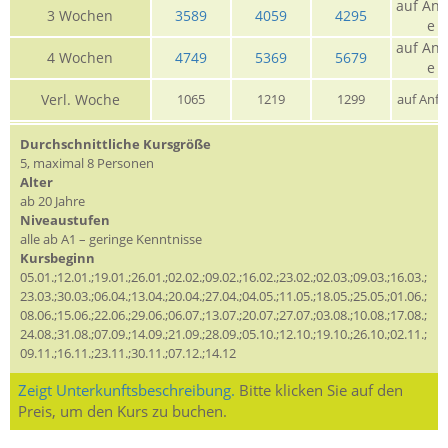
auf Anf
3 Wochen
3589
4059
4295
e
auf Anf
4 Wochen
4749
5369
5679
e
Verl. Woche
1065
1219
1299
auf Anfr
Durchschnittliche Kursgröße
5, maximal 8 Personen
Alter
ab 20 Jahre
Niveaustufen
alle ab A1 – geringe Kenntnisse
Kursbeginn
05.01.;12.01.;19.01.;26.01.;02.02.;09.02.;16.02.;23.02.;02.03.;09.03.;16.03.;
23.03.;30.03.;06.04.;13.04.;20.04.;27.04.;04.05.;11.05.;18.05.;25.05.;01.06.;
08.06.;15.06.;22.06.;29.06.;06.07.;13.07.;20.07.;27.07.;03.08.;10.08.;17.08.;
24.08.;31.08.;07.09.;14.09.;21.09.;28.09.;05.10.;12.10.;19.10.;26.10.;02.11.;
09.11.;16.11.;23.11.;30.11.;07.12.;14.12
Zeigt Unterkunftsbeschreibung.
Bitte klicken Sie auf den
Preis, um den Kurs zu buchen.