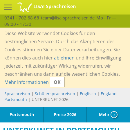
LISA! Sprachreisen
0341 - 702 68 68
team@lisa-sprachreisen.de
Mo - Fr —
09:00 - 17:30
Diese Website verwendet Cookies für den
bestmöglichen Service. Durch das Akzeptieren der
Cookies stimmen Sie einer Datenverarbeitung zu. Sie
können dies auch hier
ablehnen
und Ihre Einwilligung
jederzeit mit zukünftiger Wirkung widerrufen, wir
beschränken uns dann auf die wesentlichen Cookies.
Mehr Informationen
OK
Sprachreisen
|
Schülersprachreisen
|
Englisch
|
England
|
Portsmouth
| UNTERKUNFT 2026
Portsmouth
Preise 2026
Mehr
›