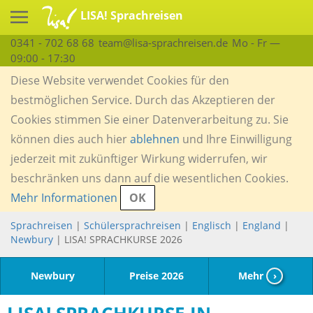
LISA! Sprachreisen
0341 - 702 68 68
team@lisa-sprachreisen.de
Mo - Fr —
09:00 - 17:30
Diese Website verwendet Cookies für den
bestmöglichen Service. Durch das Akzeptieren der
Cookies stimmen Sie einer Datenverarbeitung zu. Sie
können dies auch hier
ablehnen
und Ihre Einwilligung
jederzeit mit zukünftiger Wirkung widerrufen, wir
beschränken uns dann auf die wesentlichen Cookies.
Mehr Informationen
OK
Sprachreisen
|
Schülersprachreisen
|
Englisch
|
England
|
Newbury
| LISA! SPRACHKURSE 2026
Newbury
Preise 2026
Mehr
›