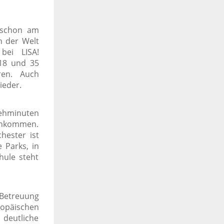
t schon am
n der Welt
bei LISA!
 18 und 35
ren. Auch
ieder.
Gehminuten
 ankommen.
hester ist
 Parks, in
hule steht
 Betreuung
ropäischen
deutliche