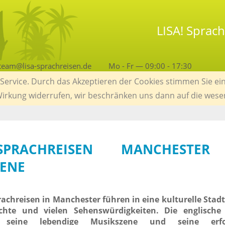
LISA! Sprac
team@lisa-sprachreisen.de
Mo - Fr — 09:00 - 17:30
ervice. Durch das Akzeptieren der Cookies stimmen Sie ein
 Wirkung widerrufen, wir beschränken uns dann auf die wese
SPRACHREISEN MANCHESTER
ENE
rachreisen in Manchester führen in eine kulturelle Stadt
chte und vielen Sehenswürdigkeiten. Die englische 
seine lebendige Musikszene und seine erfol