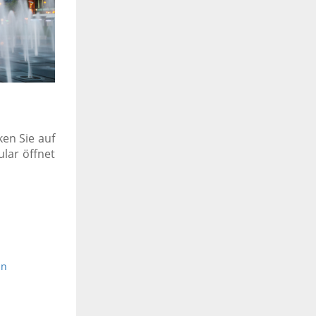
ken Sie auf
ular öffnet
in