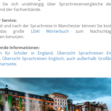
n Sie sich unabhängig über Sprachreisenvergleiche de
nd der Fachverbände.
 Service:
d und nach der Sprachreise in Manchester können Sie kos
ei das große
LISA! Wörterbuch
zum Nachschla
nen benutzen.
ende Informationen:
en für Schüler in England
,
Übersicht Sprachreisen En
,
Übersicht Sprachreisen Englisch, auch außerhalb Großb
tartseite
.