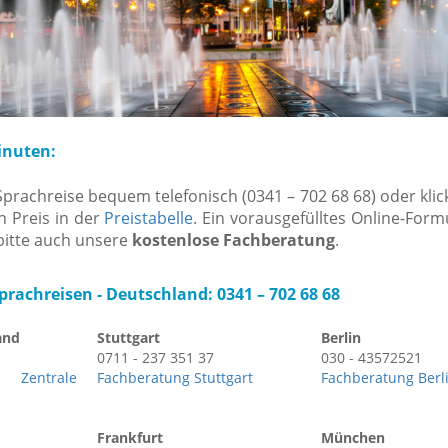
inuten:
Sprachreise bequem telefonisch (0341 – 702 68 68) oder klic
 Preis in der
Preistabelle
. Ein vorausgefülltes Online-Form
 bitte auch unsere
kostenlose Fachberatung
.
rachreisen -
Deutschland: 0341 – 702 68 68
and
Stuttgart
Berlin
0711 - 237 351 37
030 - 43572521
Zentrale
Fachberatung Stuttgart
Fachberatung Berl
Frankfurt
München