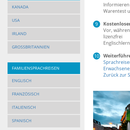
Informiere
KANADA
Warentest u
USA
Kostenloser
Vor, währen
IRLAND
lizenzfr
Englischler
GROSSBRITANNIEN
Weiterführ
Sprachreis
Erwachsene
FAMILIENSPRACHREISEN
Zurück zur S
ENGLISCH
FRANZÖSISCH
ITALIENISCH
SPANISCH