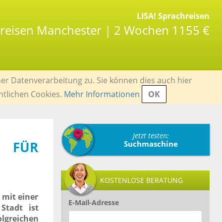
LISA! Sprachreisen
hreisen Manchester | 2 Wochen 1155 €
er Datenverarbeitung zu. Sie können dies auch hier
ntlichen Cookies.
Mehr Informationen
OK
Jetzt testen:
 FÜR
Suchmaschine
KOSTENLOSE BERATUNG
 mit einer
E-Mail-Adresse
Stadt ist
greichen