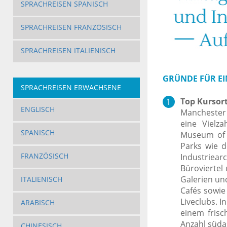
SPRACHREISEN SPANISCH
SPRACHREISEN FRANZÖSISCH
SPRACHREISEN ITALIENISCH
GRÜNDE FÜR EIN
SPRACHREISEN ERWACHSENE
Top Kursort
ENGLISCH
Manchester 
eine Vielz
SPANISCH
Museum of 
Parks wie d
FRANZÖSISCH
Industriear
Büroviertel
Galerien un
ITALIENISCH
Cafés sowie
Liveclubs. In
ARABISCH
einem frisc
Anzahl süda
CHINESISCH