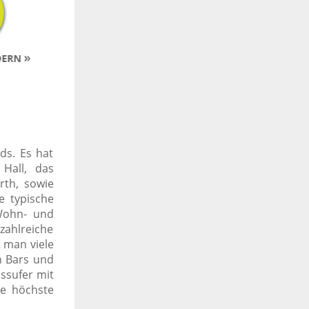
ds. Es hat
Hall, das
th, sowie
e typische
 Wohn- und
zahlreiche
 man viele
n Bars und
ssufer mit
ie höchste