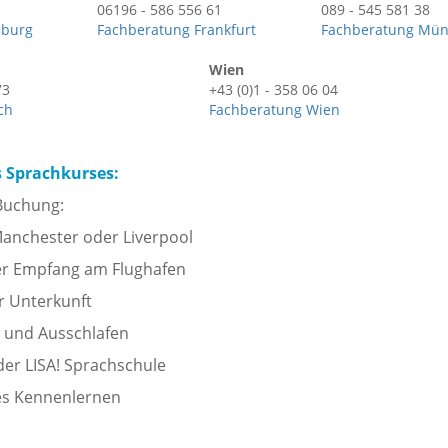
06196 - 586 556 61
089 - 545 581 38
mburg
Fachberatung Frankfurt
Fachberatung Mü
Wien
73
+43 (0)1 - 358 06 04
ch
Fachberatung Wien
s Sprachkurses:
 Buchung:
Manchester oder Liverpool
er Empfang am Flughafen
r Unterkunft
und Ausschlafen
der LISA! Sprachschule
es Kennenlernen