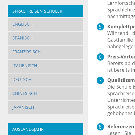
Lernfortsch
Sprachlehr
SPRACHREISEN SCHÜLER
nachmittags
ENGLISCH
Komplettpr
Während d
SPANISCH
Gastfamili
nahegelegen
FRANZÖSISCH
Preis-Vortei
Bereits ab 
ITALIENISCH
ist bereits 
DEUTSCH
Qualitätsm
Die Schule 
Sprachreise
CHINESISCH
Unterricht
Sprachreise
JAPANISCH
gehobenes N
Referenzen
AUSLANDSJAHR
Lesen Sie 