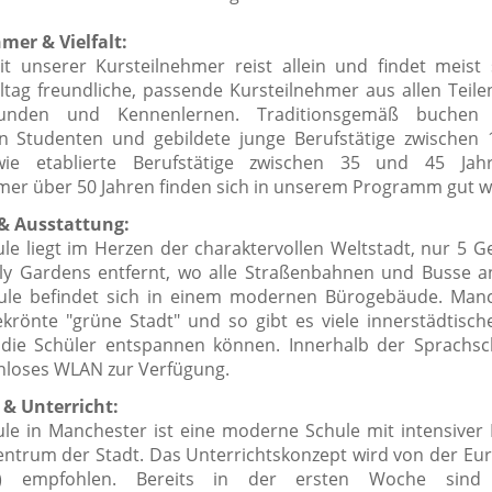
mer & Vielfalt:
t unserer Kursteilnehmer reist allein und findet meis
ltag freundliche, passende Kursteilnehmer aus allen Teile
unden und Kennenlernen. Traditionsgemäß buchen 
n Studenten und gebildete junge Berufstätige zwischen
wie etablierte Berufstätige zwischen 35 und 45 Jah
mer über 50 Jahren finden sich in unserem Programm gut w
& Ausstattung:
le liegt im Herzen der charaktervollen Weltstadt, nur 5 
lly Gardens entfernt, wo alle Straßenbahnen und Busse
ule befindet sich in einem modernen Bürogebäude. Manc
ekrönte "grüne Stadt" und so gibt es viele innerstädtische
die Schüler entspannen können. Innerhalb der Sprachsc
nloses WLAN zur Verfügung.
& Unterricht:
le in Manchester ist eine moderne Schule mit intensiver
entrum der Stadt. Das
Unterrichtskonzept wird von der Eu
) empfohlen. Bereits in der ersten Woche sind 