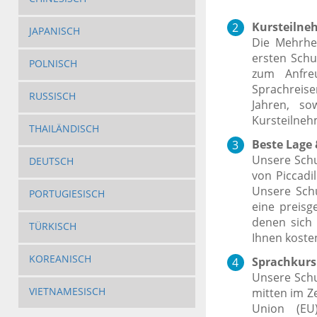
Kursteilneh
JAPANISCH
Die Mehrhei
ersten Schu
POLNISCH
zum Anfre
Sprachreise
RUSSISCH
Jahren, so
Kursteilneh
THAILÄNDISCH
Beste Lage 
Unsere Schu
DEUTSCH
von Piccadi
Unsere Sch
PORTUGIESISCH
eine preisg
denen sich 
TÜRKISCH
Ihnen koste
KOREANISCH
Sprachkurs 
Unsere Schu
VIETNAMESISCH
mitten im Z
Union (EU