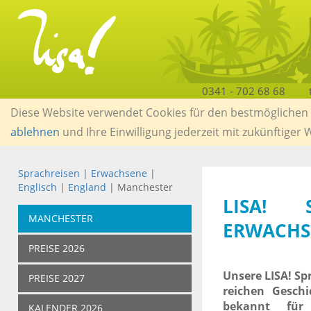
0341 - 702 68 68
Diese Website verwendet Cookies für den bestmöglichen S
ablehnen
und Ihre Einwilligung jederzeit mit zukünftiger
Sprachreisen
|
Erwachsene
|
Englisch
|
England
| Manchester
LISA! 
MANCHESTER
ERWACHS
PREISE 2026
Unsere LISA! Sp
PREISE 2027
reichen Geschi
bekannt für 
KALENDER 2026