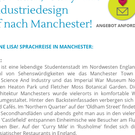
E LISA! SPRACHREISE IN MANCHESTER:
:
ist eine lebendige Studentenstadt im Nordwesten Englan
ahl von Sehenswürdigkeiten wie das Manchester Town 
Science And Industry und das Imperial War Museum Nor
en Heaton Park und Fletcher Moss Botanical Garden. Di
chitektur Manchesters wurde vielerorts in komfortable
 umgestaltet. Hinter den Backsteinfassaden verbergen sich 
d Cafés. Im ‘Northern Quarter
’
auf der ‘Oldham Street
’
findet
 Secondhandläden und abends geht man aus in den viele
 ‘Castlefield
’
entspannen Einheimische wie Besucher am Flu
hen Bier. Auf der
‘
Curry Mile
’
in
‘
Rusholme
’
findet sich d
siatischer Restaurants in England.