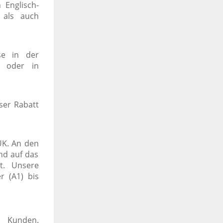
 Englisch-
 als auch
se in der
 oder in
ser Rabatt
 UK. An den
ind auf das
rt. Unsere
r (A1) bis
d Kunden.