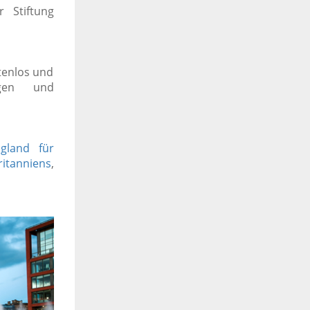
r Stiftung
tenlos und
gen und
gland für
ritanniens
,