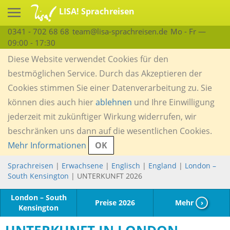
LISA! Sprachreisen
0341 - 702 68 68
team@lisa-sprachreisen.de
Mo - Fr —
09:00 - 17:30
Diese Website verwendet Cookies für den
bestmöglichen Service. Durch das Akzeptieren der
Cookies stimmen Sie einer Datenverarbeitung zu. Sie
können dies auch hier
ablehnen
und Ihre Einwilligung
jederzeit mit zukünftiger Wirkung widerrufen, wir
beschränken uns dann auf die wesentlichen Cookies.
Mehr Informationen
OK
Sprachreisen
|
Erwachsene
|
Englisch
|
England
|
London –
South Kensington
| UNTERKUNFT 2026
London – South
Preise 2026
Mehr
›
Kensington