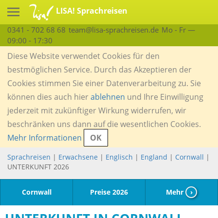
LISA! Sprachreisen
0341 - 702 68 68
team@lisa-sprachreisen.de
Mo - Fr —
09:00 - 17:30
Diese Website verwendet Cookies für den
bestmöglichen Service. Durch das Akzeptieren der
Cookies stimmen Sie einer Datenverarbeitung zu. Sie
können dies auch hier
ablehnen
und Ihre Einwilligung
jederzeit mit zukünftiger Wirkung widerrufen, wir
beschränken uns dann auf die wesentlichen Cookies.
Mehr Informationen
OK
Sprachreisen
|
Erwachsene
|
Englisch
|
England
|
Cornwall
|
UNTERKUNFT 2026
Cornwall
Preise 2026
Mehr
›