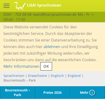
LISA! Sprachreisen
0341 - 702 68 68
team@lisa-sprachreisen.de
Mo - Fr —
09:00 - 17:30
Diese Website verwendet Cookies für den
bestmöglichen Service. Durch das Akzeptieren der
Cookies stimmen Sie einer Datenverarbeitung zu. Sie
können dies auch hier
ablehnen
und Ihre Einwilligung
jederzeit mit zukünftiger Wirkung widerrufen, wir
beschränken uns dann auf die wesentlichen Cookies.
Mehr Informationen
OK
Sprachreisen
|
Erwachsene
|
Englisch
|
England
|
Bournemouth – Park
Bournemouth –
Preise 2026
Mehr
›
Park