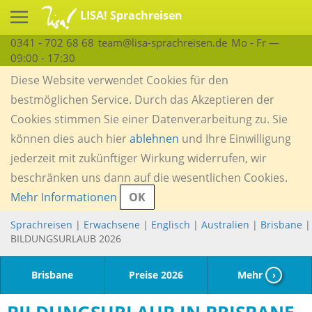
LISA! Sprachreisen
0341 - 702 68 68
team@lisa-sprachreisen.de
Mo - Fr —
09:00 - 17:30
Diese Website verwendet Cookies für den
bestmöglichen Service. Durch das Akzeptieren der
Cookies stimmen Sie einer Datenverarbeitung zu. Sie
können dies auch hier
ablehnen
und Ihre Einwilligung
jederzeit mit zukünftiger Wirkung widerrufen, wir
beschränken uns dann auf die wesentlichen Cookies.
Mehr Informationen
OK
Sprachreisen
|
Erwachsene
|
Englisch
|
Australien
|
Brisbane
|
BILDUNGSURLAUB 2026
Brisbane
Preise 2026
Mehr
›