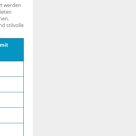
zt werden
ieten
hen.
d stilvolle
mit