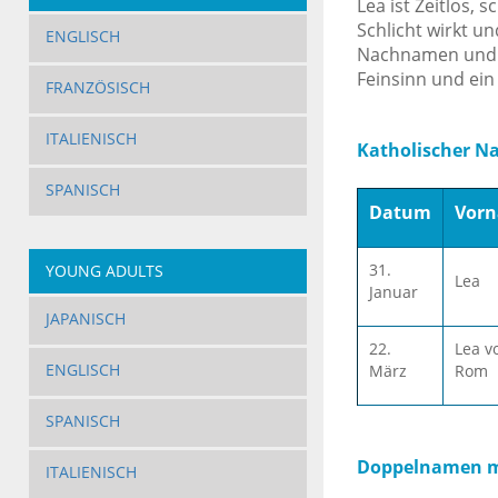
Lea ist Zeitlos, 
Schlicht wirkt u
ENGLISCH
Nachnamen und kli
Feinsinn und ein
FRANZÖSISCH
ITALIENISCH
Katholischer N
SPANISCH
Datum
Vor
31.
YOUNG ADULTS
Lea
Januar
JAPANISCH
22.
Lea v
ENGLISCH
März
Rom
SPANISCH
Doppelnamen mit
ITALIENISCH