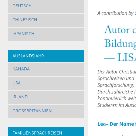
DEUTSCH
A contribution by
CHINESISCH
JAPANISCH
AUSLANDSJAHR
KANADA
Der Autor Christi
Sprachreisen und 
USA
Sprachforschung, 
Durch zahlreiche F
IRLAND
kontinuierlich wei
Studieren im Ausl
GROSSBRITANNIEN
Lea– Der Name 
FAMILIENSPRACHREISEN