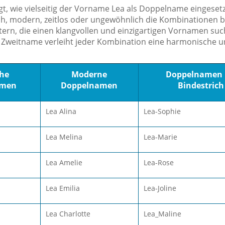
igt, wie vielseitig der Vorname Lea als Doppelname eingeset
ch, modern, zeitlos oder ungewöhnlich die Kombinationen b
Eltern, die einen klangvollen und einzigartigen Vornamen suc
r Zweitname verleiht jeder Kombination eine harmonische un
che
Moderne
Doppelnamen 
amen
Doppelnamen
Bindestrich
Lea Alina
Lea-Sophie
Lea Melina
Lea-Marie
Lea Amelie
Lea-Rose
Lea Emilia
Lea-Joline
Lea Charlotte
Lea_Maline