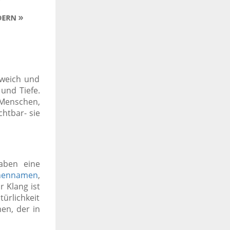
t weich und
und Tiefe.
 Menschen,
chtbar- sie
aben eine
hennamen
,
r Klang ist
türlichkeit
en, der in