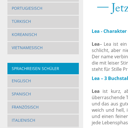
PORTUGIESISCH
TÜRKISCH
Lea - Charakte
KOREANISCH
Lea
– Lea ist ei
VIETNAMESISCH
schlicht, aber n
Der name verbind
die mit leiser S
SPRACHREISEN SCHÜLER
steht für Stille 
Lea – 3 Buchstab
ENGLISCH
Lea
ist kurz, a
SPANISCH
überraschende Ti
und das aus gute
FRANZÖSISCH
weich und hell, i
und einen feinen
ITALIENISCH
jede Lebensphase