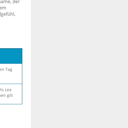
rname, der
dem
lgefühl,
sen Tag
ts Lea
en gilt