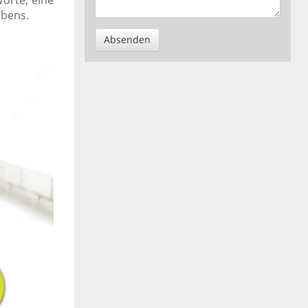
orte, eine
ebens.
Absenden