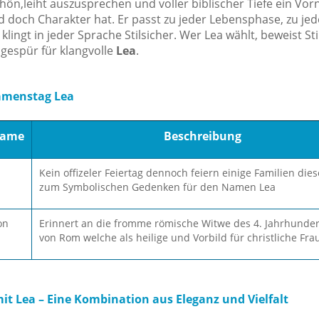
schön,leiht auszusprechen und voller biblischer Tiefe ein Vo
nd doch Charakter hat. Er passt zu jeder Lebensphase, zu je
ngt in jeder Sprache Stilsicher. Wer Lea wählt, beweist Sti
 gespür für klangvolle
Lea
.
amenstag Lea
name
Beschreibung
Kein offizeler Feiertag dennoch feiern einige Familien die
zum Symbolischen Gedenken für den Namen Lea
on
Erinnert an die fromme römische Witwe des 4. Jahrhunder
von Rom welche als heilige und Vorbild für christliche Frau
 Lea – Eine Kombination aus Eleganz und Vielfalt