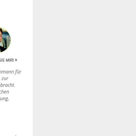
chmann für
 zur
bracht.
ichen
dung,