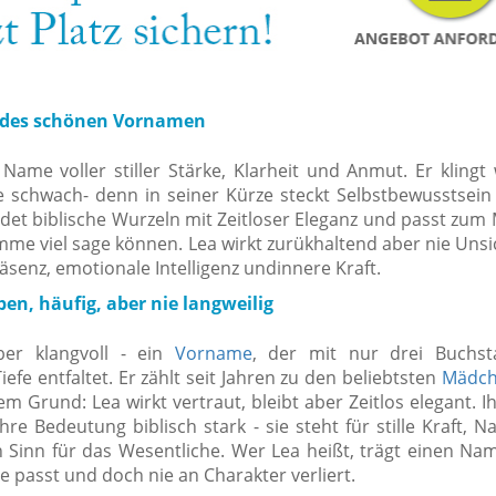
r des schönen Vornamen
n Name voller stiller Stärke, Klarheit und Anmut. Er kling
ie schwach- denn in seiner Kürze steckt Selbstbewusstsein 
et biblische Wurzeln mit Zeitloser Eleganz und passt zum
timme viel sage können. Lea wirkt zurükhaltend aber nie Unsi
Präsenz, emotionale Intelligenz undinnere Kraft.
en, häufig, aber nie langweilig
ber klangvoll - ein
Vorname
, der mit nur drei Buchst
efe entfaltet. Er zählt seit Jahren zu den beliebtsten
Mädc
m Grund: Lea wirkt vertraut, bleibt aber Zeitlos elegant. Ih
hre Bedeutung biblisch stark - sie steht für stille Kraft, Na
 Sinn für das Wesentliche. Wer Lea heißt, trägt einen Nam
 passt und doch nie an Charakter verliert.