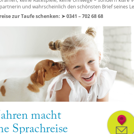
ramen, keine Ratespiele, keine Umwege – sondern klare W
artnerin und wahrscheinlich den schönsten Brief seines L
reise zur Taufe schenken:
➤
0341 – 702 68 68