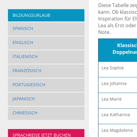
Diese Tabelle ze
kann. Ob klassis
BILDUNGSURLAUB
Inspiration für 
Lea als Erst ode
SPANISCH
Note.
ENGLISCH
Klassis
Doppeln
ITALIENISCH
Lea Sophie
FRANZÖSISCH
Lea Johanna
PORTUGIESISCH
JAPANISCH
Lea Marie
CHINESISCH
Lea Katharina
Lea Magdalena
SPRACHREISE JETZT BUCHEN