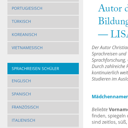
PORTUGIESISCH
TÜRKISCH
KOREANISCH
Der Autor Christi
VIETNAMESISCH
Sprachreisen und 
Sprachforschung, 
Durch zahlreiche F
SPRACHREISEN SCHÜLER
kontinuierlich wei
Studieren im Ausl
ENGLISCH
SPANISCH
Mädchennamen: 
FRANZÖSISCH
Beliebte
Vorname
finden, spiegeln
ITALIENISCH
sind zeitlos, süß