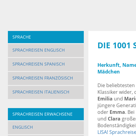
SPRACHE
DIE 100
SPRACHREISEN ENGLISCH
SPRACHREISEN SPANISCH
Herkunft, Name
Mädchen
SPRACHREISEN FRANZÖSISCH
Die beliebtesten
Klassiker wider,
SPRACHREISEN ITALIENISCH
Emilia
und
Mari
jüngere Generati
oder
Emma
. Be
SPRACHREISEN ERWACHSENE
und
Clara
großer
Bodenständigkeit
ENGLISCH
LISA! Sprachreis