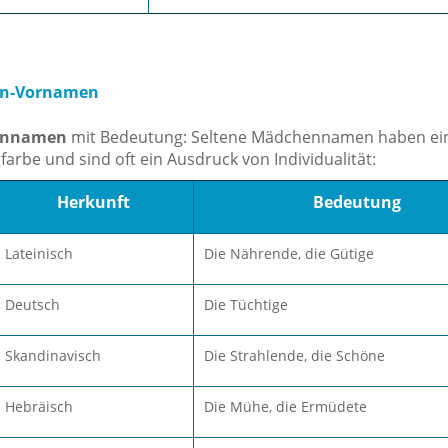
en-Vornamen
ennamen
mit Bedeutung: Seltene Mädchennamen haben ei
arbe und sind oft ein Ausdruck von Individualität:
Herkunft
Bedeutung
Lateinisch
Die Nährende, die Gütige
Deutsch
Die Tüchtige
Skandinavisch
Die Strahlende, die Schöne
Hebräisch
Die Mühe, die Ermüdete