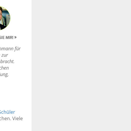
chmann für
 zur
bracht.
ichen
dung,
Schüler
chen. Viele