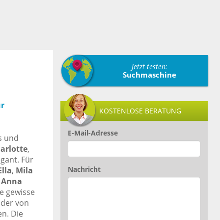
Jetzt testen:
Suchmaschine
r
KOSTENLOSE BERATUNG
E-Mail-Adresse
s und
arlotte
,
egant. Für
Nachricht
lla
,
Mila
,
Anna
e gewisse
nder von
en. Die