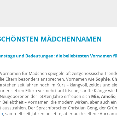
1 SCHÖNSTEN MÄDCHENNAMEN
nstage und Bedeutungen: die beliebtesten Vornamen fü
 Vornamen für Mädchen spiegeln oft zeitgenössische Trend
 die Eltern besonders ansprechen. Vornamen wie
Sophie
,
Ch
e
stehen seit Jahren hoch im Kurs – klangvoll, zeitlos und el
onen setzen Eltern vermehrt auf frische, sanfte Klänge wie
E
i Neugeborenen der letzten Jahre erfreuen sich
Mia
,
Amelie
 Beliebtheit – Vornamen, die modern wirken, aber auch ein
 ausstrahlen. Der Sprachforscher Christian Geng, der Grü
en
, sammelt seit Jahren beliebte, aber auch seltene Vornam