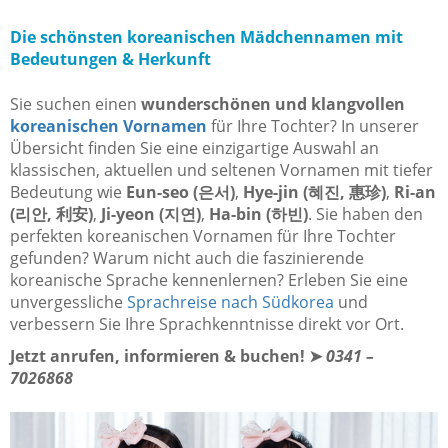
Die schönsten koreanischen Mädchennamen mit
Bedeutungen & Herkunft
Sie suchen einen
wunderschönen und klangvollen
koreanischen Vornamen
für Ihre Tochter? In unserer
Übersicht finden Sie eine einzigartige Auswahl an
klassischen, aktuellen und seltenen Vornamen mit tiefer
Bedeutung wie
Eun-seo (은서)
,
Hye-jin (혜진, 惠珍)
,
Ri-an
(리안, 利安)
,
Ji-yeon (지연)
,
Ha-bin (하빈)
. Sie haben den
perfekten koreanischen Vornamen für Ihre Tochter
gefunden? Warum nicht auch die faszinierende
koreanische Sprache kennenlernen? Erleben Sie eine
unvergessliche
Sprachreise nach Südkorea
und
verbessern Sie Ihre Sprachkenntnisse direkt vor Ort.
Jetzt anrufen, informieren & buchen!
➤
0341 –
7026868