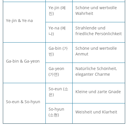
Ye-jin (예
Schöne und wertvolle
진)
Wahrheit
Ye-jin & Ye-na
Ye-na (예
Strahlende und
나)
friedliche Persönlichkeit
Ga-bin (가
Schöne und wertvolle
빈)
Anmut
Ga-bin & Ga-yeon
Ga-yeon
Natürliche Schönheit,
(가연)
eleganter Charme
So-eun (소
Kleine und zarte Gnade
은)
So-eun & So-hyun
So-hyun
Weisheit und Klarheit
(소현)