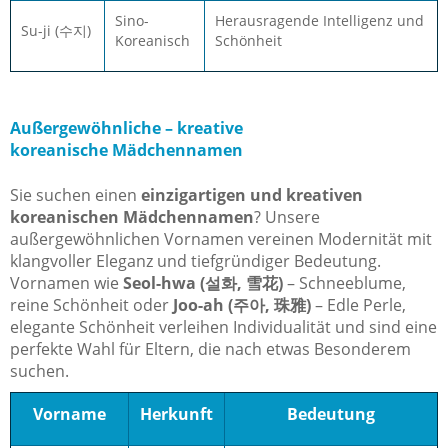
Sino-
Herausragende Intelligenz und
Su-ji (수지)
Koreanisch
Schönheit
Außergewöhnliche – kreative
koreanische Mädchennamen
Sie suchen einen
einzigartigen und kreativen
koreanischen Mädchennamen
? Unsere
außergewöhnlichen Vornamen vereinen Modernität mit
klangvoller Eleganz und tiefgründiger Bedeutung.
Vornamen wie
Seol-hwa (설화, 雪花)
– Schneeblume,
reine Schönheit oder
Joo-ah (주아, 珠雅)
– Edle Perle,
elegante Schönheit verleihen Individualität und sind eine
perfekte Wahl für Eltern, die nach etwas Besonderem
suchen.
Vorname
Herkunft
Bedeutung