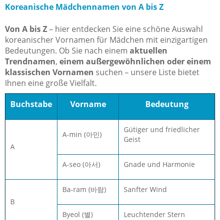
Koreanische Mädchennamen von A bis Z
Von A bis Z
– hier entdecken Sie eine schöne Auswahl
koreanischer Vornamen für Mädchen mit einzigartigen
Bedeutungen. Ob Sie nach einem
aktuellen
Trendnamen
,
einem außergewöhnlichen oder einem
klassischen Vornamen
suchen – unsere Liste bietet
Ihnen eine große Vielfalt.
Buchstabe
Vorname
Bedeutung
Gütiger und friedlicher
A-min (아민)
Geist
A
A-seo (아서)
Gnade und Harmonie
Ba-ram (바람)
Sanfter Wind
B
Byeol (별)
Leuchtender Stern