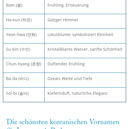
Bom (봄)
Frühling, Erneuerung
Ha-eun (하은)
Gütiger Himmel
Yeon-hwa (연화)
Lotusblume, symbolisiert Reinheit
Su-bin (수빈)
Kristallklares Wasser, sanfte Schönheit
Chun-hyang (춘향)
Duftender Frühling
Ba-da (바다)
Ozean, Weite und Tiefe
Sol-bi (솔비)
Kiefernduft, natürliche Eleganz