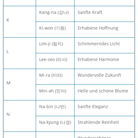
Kang-na (강나)
Sanfte Kraft
K
Ki-won (기원)
Erhabene Hoffnung
Lim-ji (림지)
Schimmerndes Licht
L
Lee-seo (리서)
Erhabene Harmonie
Mi-ra (미라)
Wundervolle Zukunft
M
Min-ah (민아)
Helle und schöne Blume
Na-bin (나빈)
Sanfte Eleganz
N
Na-kyung (나경)
Strahlende Reinheit
Wunderschöner