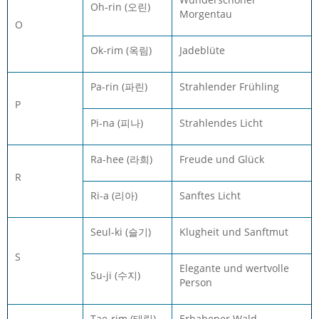
Oh-rin (오린)
Morgentau
O
Ok-rim (옥림)
Jadeblüte
Pa-rin (파린)
Strahlender Frühling
P
Pi-na (피나)
Strahlendes Licht
Ra-hee (라희)
Freude und Glück
R
Ri-a (리아)
Sanftes Licht
Seul-ki (슬기)
Klugheit und Sanftmut
S
Elegante und wertvolle
Su-ji (수지)
Person
Tae-rim (태림)
Erhabener Wald