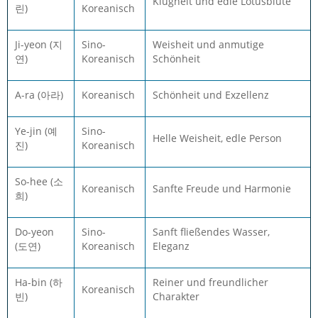
Klugheit und edle Lotusblüte
린)
Koreanisch
Ji-yeon (지
Sino-
Weisheit und anmutige
연)
Koreanisch
Schönheit
A-ra (아라)
Koreanisch
Schönheit und Exzellenz
Ye-jin (예
Sino-
Helle Weisheit, edle Person
진)
Koreanisch
So-hee (소
Koreanisch
Sanfte Freude und Harmonie
희)
Do-yeon
Sino-
Sanft fließendes Wasser,
(도연)
Koreanisch
Eleganz
Ha-bin (하
Reiner und freundlicher
Koreanisch
빈)
Charakter