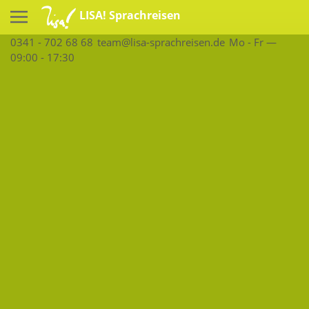
LISA! Sprachreisen
0341 - 702 68 68
team@lisa-sprachreisen.de
Mo - Fr —
09:00 - 17:30