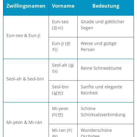
Zwillingsnamen
Vorname
Bedeutung
Eun-seo
Gnade und göttlicher
(은서)
Segen
Eun-seo & Eun-ji
Eun-ji (은
Weise und gütige
지)
Person
Seol-ah (설
Reine Schneeblume
아)
Seol-ah & Seol-bin
Seol-bin
Sanfte und elegante
(설빈)
Reinheit
Mi-yeon
Schöne
(미연)
Schicksalsverbindung
Mi-yeon & Mi-ran
Mi-ran (미
Wunderschöne
란)
Orchidee