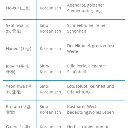
Abendrot, goldener
No-eul (노을)
Koreanisch
Sonnenuntergang
Seol-hwa (설
Sino-
Schneeblume, reine
화, 雪花)
Koreanisch
Schönheit
Der Himmel, grenzenlose
Haneul (하늘)
Koreanisch
Weite
Joo-ah (주아,
Sino-
Edle Perle, elegante
珠雅)
Koreanisch
Schönheit
Yeon-hwa (연
Sino-
Lotusblüte, Reinheit und
화, 蓮花)
Koreanisch
Erleuchtung
Bo-ram (보람,
Sino-
Kostbarer Wert,
寶覽)
Koreanisch
bedeutungsvolles Leben
Ga-eul (가을)
Koreanisch
Herbst, ruhige Anmut