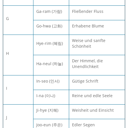
Ga-ram (가람)
Fließender Fluss
G
Go-hwa (고화)
Erhabene Blume
Weise und sanfte
Hye-rim (혜림)
Schönheit
H
Der Himmel, die
Ha-neul (하늘)
Unendlichkeit
In-seo (인서)
Gütige Schrift
I
I-na (이나)
Reine und edle Seele
Ji-hye (지혜)
Weisheit und Einsicht
J
Joo-eun (주은)
Edler Segen