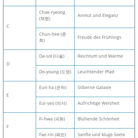
Chae-ryeong
Anmut und Eleganz
(채령)
C
Chun-hee (춘
Freude des Frühlings
희)
Da-sol (다솔)
Reichtum und Wärme
D
Do-young (도영)
Leuchtender Pfad
Eun-ha (은하)
Silberne Galaxie
E
Eui-seo (의서)
Aufrichtige Weisheit
Fi-hwa (피화)
Blühende Schönheit
F
Fae-rin (페린)
Sanfte und kluge Seele