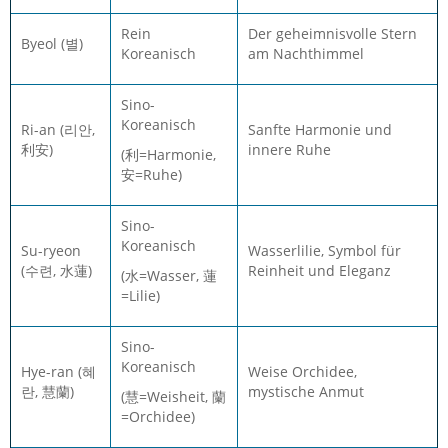
Rein
Der geheimnisvolle Stern
Byeol (별)
Koreanisch
am Nachthimmel
Sino-
Koreanisch
Ri-an (리안,
Sanfte Harmonie und
利安)
innere Ruhe
(利=Harmonie,
安=Ruhe)
Sino-
Koreanisch
Su-ryeon
Wasserlilie, Symbol für
(수련, 水蓮)
Reinheit und Eleganz
(水=Wasser, 蓮
=Lilie)
Sino-
Koreanisch
Hye-ran (혜
Weise Orchidee,
란, 慧蘭)
mystische Anmut
(慧=Weisheit, 蘭
=Orchidee)