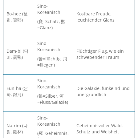
Sino-
Koreanisch
Bo-hee (보
Kostbare Freude,
희, 寶熙)
leuchtender Glanz
(寶=Schatz, 熙
=Glanz)
Sino-
Koreanisch
Dam-bi (담
Flüchtiger Flug, wie ein
비, 曇飛)
schwebender Traum
(曇=flüchtig, 飛
=fliegen)
Sino-
Koreanisch
Eun-ha (은
Die Galaxie, funkelnd und
하, 銀河)
unergründlich
(銀=Silber, 河
=Fluss/Galaxie)
Sino-
Koreanisch
Na-rim (나
Geheimnisvoller Wald,
림, 羅林)
Schutz und Weisheit
(羅=Geheimnis,