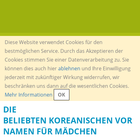
Diese Website verwendet Cookies für den
bestmöglichen Service. Durch das Akzeptieren der
Cookies stimmen Sie einer Datenverarbeitung zu. Sie
können dies auch hier
ablehnen
und Ihre Einwilligung
jederzeit mit zukünftiger Wirkung widerrufen, wir
beschränken uns dann auf die wesentlichen Cookies.
Mehr Informationen
OK
DIE
BELIEBTEN KOREANISCHEN VOR
NAMEN FÜR MÄDCHEN