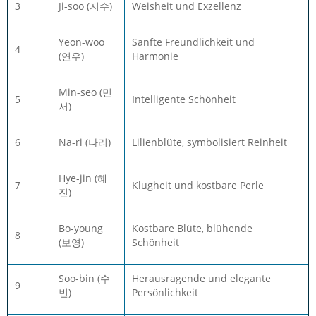
3
Ji-soo (지수)
Weisheit und Exzellenz
Yeon-woo
Sanfte Freundlichkeit und
4
(연우)
Harmonie
Min-seo (민
5
Intelligente Schönheit
서)
6
Na-ri (나리)
Lilienblüte, symbolisiert Reinheit
Hye-jin (혜
7
Klugheit und kostbare Perle
진)
Bo-young
Kostbare Blüte, blühende
8
(보영)
Schönheit
Soo-bin (수
Herausragende und elegante
9
빈)
Persönlichkeit