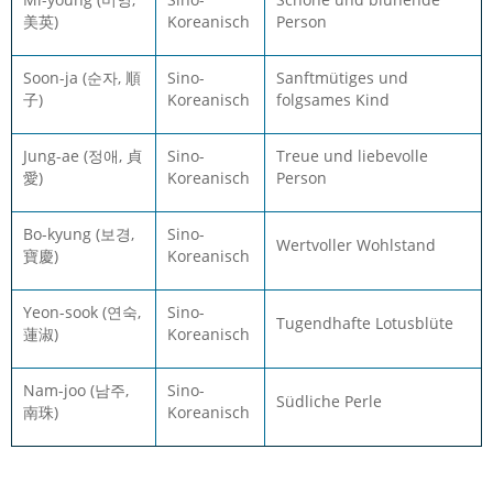
美英)
Koreanisch
Person
Soon-ja (순자, 順
Sino-
Sanftmütiges und
子)
Koreanisch
folgsames Kind
Jung-ae (정애, 貞
Sino-
Treue und liebevolle
愛)
Koreanisch
Person
Bo-kyung (보경,
Sino-
Wertvoller Wohlstand
寶慶)
Koreanisch
Yeon-sook (연숙,
Sino-
Tugendhafte Lotusblüte
蓮淑)
Koreanisch
Nam-joo (남주,
Sino-
Südliche Perle
南珠)
Koreanisch