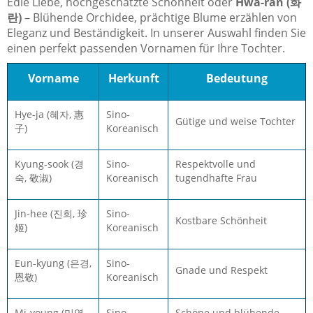
Edle Liebe, hochgeschätzte Schönheit oder
Hwa-ran (화
란)
– Blühende Orchidee, prächtige Blume erzählen von
Eleganz und Beständigkeit. In unserer Auswahl finden Sie
einen perfekt passenden Vornamen für Ihre Tochter.
Vorname
Herkunft
Bedeutung
Hye-ja (혜자, 惠
Sino-
Gütige und weise Tochter
子)
Koreanisch
Kyung-sook (경
Sino-
Respektvolle und
숙, 敬淑)
Koreanisch
tugendhafte Frau
Jin-hee (진희, 珍
Sino-
Kostbare Schönheit
姬)
Koreanisch
Eun-kyung (은경,
Sino-
Gnade und Respekt
恩敬)
Koreanisch
Mi-young (미영,
Sino-
Schöne und blühende