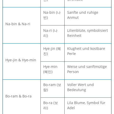
Na-bin (나
Sanfte und ruhige
빈)
Anmut
Na-bin & Na-ri
Na-ri (나
Lilienblüte, symbolisiert
리)
Reinheit
Hye-jin (혜
Klugheit und kostbare
진)
Perle
Hye-jin & Hye-min
Hye-min
Weise und sanftmütige
(혜민)
Person
Bo-ram (보
Voller Wert und
람)
Bedeutung
Bo-ram & Bo-ra
Bo-ra (보
Lila Blume, Symbol für
라)
Adel