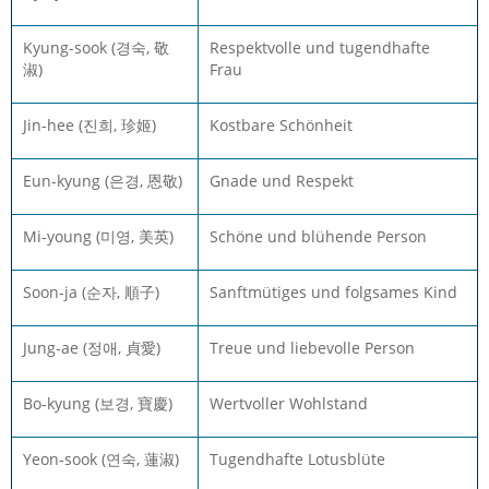
Kyung-sook (경숙, 敬
Respektvolle und tugendhafte
淑)
Frau
Jin-hee (진희, 珍姬)
Kostbare Schönheit
Eun-kyung (은경, 恩敬)
Gnade und Respekt
Mi-young (미영, 美英)
Schöne und blühende Person
Soon-ja (순자, 順子)
Sanftmütiges und folgsames Kind
Jung-ae (정애, 貞愛)
Treue und liebevolle Person
Bo-kyung (보경, 寶慶)
Wertvoller Wohlstand
Yeon-sook (연숙, 蓮淑)
Tugendhafte Lotusblüte