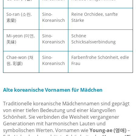
So-ran (소란,
Sino-
Reine Orchidee, sanfte
素蘭)
Koreanisch
Stärke
Mi-yeon (미연,
Sino-
Schöne
美緣)
Koreanisch
Schicksalsverbindung
Chae-won (채
Sino-
Farbenfrohe Schönheit, edle
원, 彩媛)
Koreanisch
Frau
Alte koreanische Vornamen für Mädchen
Traditionelle koreanische Mädchennamen sind geprägt
von einer tiefen Bedeutung und einer klangvollen
Schönheit. Sie verbinden die Weisheit vergangener
Generationen mit harmonischen Lauten und
symbolischen Werten. Vornamen wie
Young-ae (영애)
–