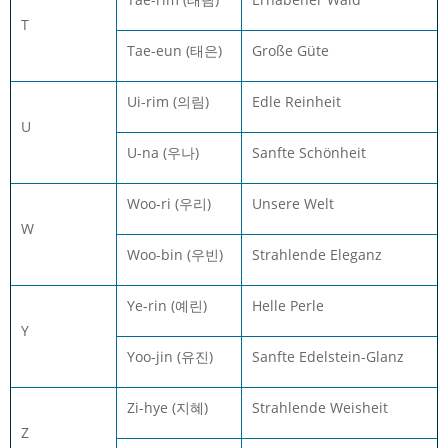
T
Tae-eun (태은)
Große Güte
Ui-rim (의림)
Edle Reinheit
U
U-na (우나)
Sanfte Schönheit
Woo-ri (우리)
Unsere Welt
W
Woo-bin (우빈)
Strahlende Eleganz
Ye-rin (예린)
Helle Perle
Y
Yoo-jin (유진)
Sanfte Edelstein-Glanz
Zi-hye (지혜)
Strahlende Weisheit
Z