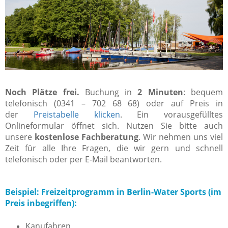
Noch Plätze frei.
Buchung in
2 Minuten
: bequem
telefonisch (0341 – 702 68 68) oder auf Preis in
der
Preistabelle klicken
. Ein vorausgefülltes
Onlineformular öffnet sich. Nutzen Sie bitte auch
unsere
kostenlose Fachberatung
. Wir nehmen uns viel
Zeit für alle Ihre Fragen, die wir gern und schnell
telefonisch oder per E-Mail beantworten.
Beispiel: Freizeitprogramm in Berlin-Water Sports (im
Preis inbegriffen):
Kanufahren