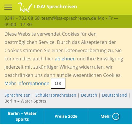
LISA! Sprachreisen
0341 - 702 68 68
team@lisa-sprachreisen.de
Mo - Fr —
09:00 - 17:30
Diese Website verwendet Cookies für den
bestmöglichen Service. Durch das Akzeptieren der
Cookies stimmen Sie einer Datenverarbeitung zu. Sie
können dies auch hier
ablehnen
und Ihre Einwilligung
jederzeit mit zukünftiger Wirkung widerrufen, wir
beschränken uns dann auf die wesentlichen Cookies.
Mehr Informationen
OK
Sprachreisen
|
Schülersprachreisen
|
Deutsch
|
Deutschland
|
Berlin – Water Sports
Berlin – Water
Preise 2026
Mehr
›
Sports