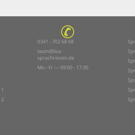
0341 - 702 68 68
Sp
team@lisa-
Sp
sprachreisen.de
Spr
Mo - Fr — 09:00 - 17:30
Sp
Sp
 1
Spr
 2
Spr