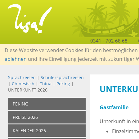
0341 - 702 68 68
Diese Website verwendet Cookies für den bestmöglichen S
ablehnen
und Ihre Einwilligung jederzeit mit zukünftiger
Sprachreisen
|
Schülersprachreisen
|
Chinesisch
|
China
|
Peking
|
UNTERKUN
UNTERKUNFT 2026
PEKING
Gastfamilie
PREISE 2026
Unterkunft in ein
KALENDER 2026
Einzelzimme