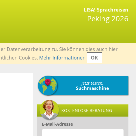
LISA! Sprachreisen
Peking 2026
er Datenverarbeitung zu. Sie können dies auch hier
ntlichen Cookies.
Mehr Informationen
OK
Jetzt testen:
Suchmaschine
KOSTENLOSE BERATUNG
E-Mail-Adresse