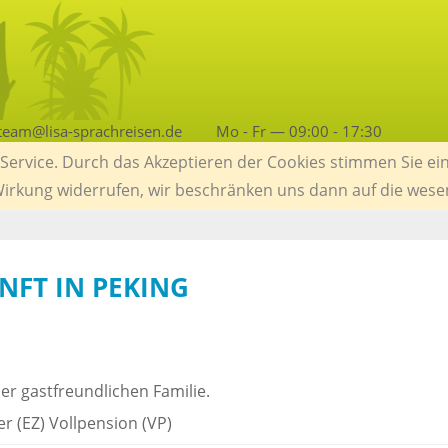
team@lisa-sprachreisen.de
Mo - Fr — 09:00 - 17:30
ervice. Durch das Akzeptieren der Cookies stimmen Sie ein
 Wirkung widerrufen, wir beschränken uns dann auf die wese
FT IN PEKING
er gastfreundlichen Familie.
r (EZ) Vollpension (VP)