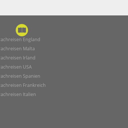
rachreisen England
rachreisen Malta
achreisen Irland
rachreisen USA
rachreisen Spanien
achreisen Frankreich
achreisen Italien