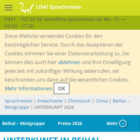
LISA! Sprachreisen
0341 - 702 68 68
team@lisa-sprachreisen.de
Mo - Fr —
09:00 - 17:30
Diese Website verwendet Cookies für den
bestmöglichen Service. Durch das Akzeptieren der
Cookies stimmen Sie einer Datenverarbeitung zu. Sie
können dies auch hier
ablehnen
und Ihre Einwilligung
jederzeit mit zukünftiger Wirkung widerrufen, wir
beschränken uns dann auf die wesentlichen Cookies.
Mehr Informationen
OK
Sprachreisen
|
Erwachsene
|
Chinesisch
|
China
|
Beihai –
Minigruppe
| UNTERKUNFT 2026
Beihai – Minigruppe
Preise 2026
Mehr
›