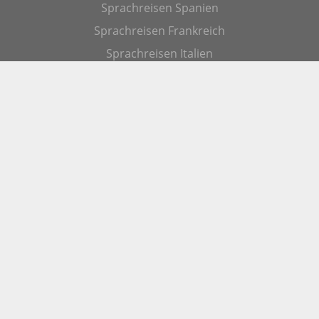
Sprachreisen Spanien
Sprachreisen Frankreich
Sprachreisen Italien