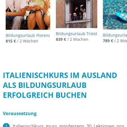
Bildungsurlaub Triest
Bildungsurl
Bildungsurlaub Florenz
839 €
/ 2 Wochen
789 €
/ 2 Wo
815 €
/ 2 Wochen
ITALIENISCHKURS IM AUSLAND
ALS BILDUNGSURLAUB
ERFOLGREICH BUCHEN
Voraussetzung
Italienischkurs muss mindestens 30 Lektionen pro