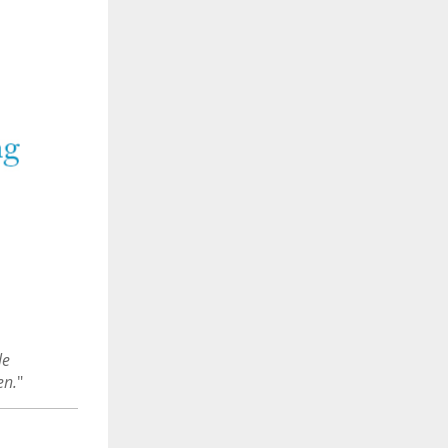
le
en.
"