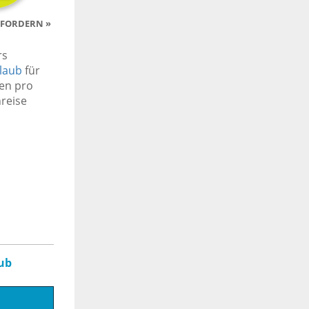
FORDERN »
rs
rlaub
für
gen pro
hreise
ub