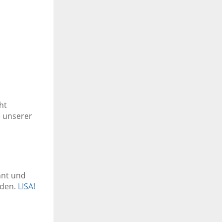
ht
 unserer
nnt und
rden.
LISA!