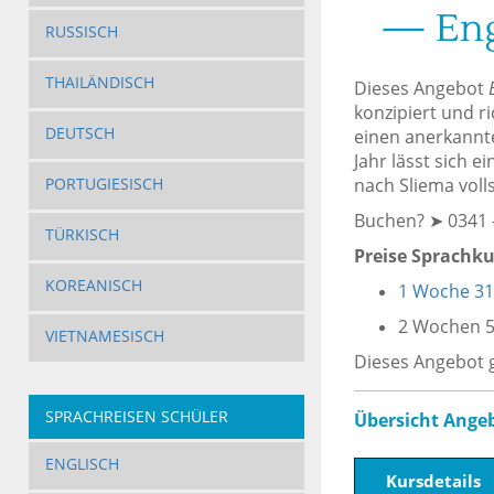
— Engl
RUSSISCH
THAILÄNDISCH
Dieses Angebot
konzipiert und ri
DEUTSCH
einen anerkannte
Jahr lässt sich e
nach Sliema voll
PORTUGIESISCH
Buchen? ➤ 0341 
TÜRKISCH
Preise Sprachku
KOREANISCH
1 Woche 31
2 Wochen 5
VIETNAMESISCH
Dieses Angebot g
SPRACHREISEN SCHÜLER
Übersicht Angeb
ENGLISCH
Kursdetails