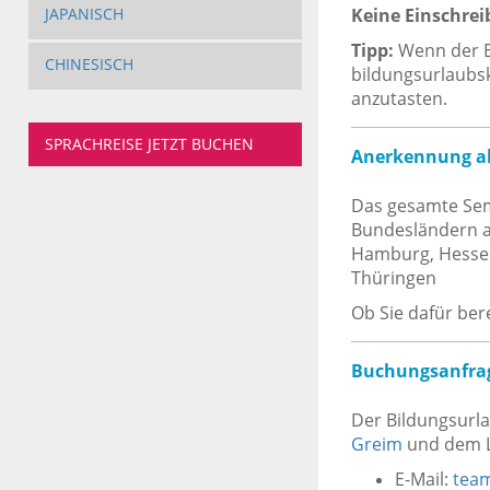
Keine Einschrei
JAPANISCH
Tipp:
Wenn der B
CHINESISCH
bildungsurlaubsk
anzutasten.
SPRACHREISE JETZT BUCHEN
Anerkennung al
Das gesamte Sem
Bundesländern a
Hamburg, Hessen,
Thüringen
Ob Sie dafür ber
Buchungsanfra
Der Bildungsurl
Greim
und dem L
E-Mail:
team