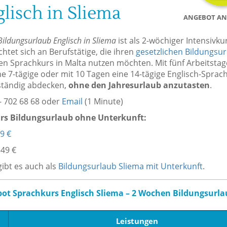
isch in Sliema
ANGEBOT AN
Bildungsurlaub Englisch in Sliema
ist als 2-wöchiger Intensivku
chtet sich an Berufstätige, die ihren
gesetzlichen Bildungsu
n Sprachkurs in Malta nutzen möchten. Mit fünf Arbeitsta
ine 7-tägige oder mit 10 Tagen eine 14-tägige Englisch-Sprac
ständig abdecken,
ohne den Jahresurlaub anzutasten
.
- 702 68 68 oder
Email
(1 Minute)
rs Bildungsurlaub ohne Unterkunft:
9 €
49 €
ibt es auch als
Bildungsurlaub Sliema mit Unterkunft
.
ot Sprachkurs Englisch Sliema – 2 Wochen Bildungsurla
Leistungen