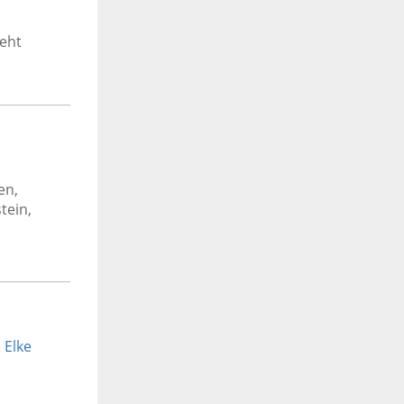
eht
en,
tein,
n
Elke