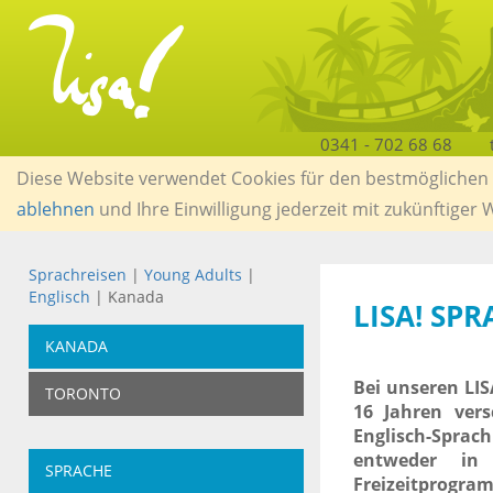
0341 - 702 68 68
Diese Website verwendet Cookies für den bestmöglichen S
ablehnen
und Ihre Einwilligung jederzeit mit zukünftiger
Sprachreisen
|
Young Adults
|
Englisch
| Kanada
LISA! SP
KANADA
Bei unseren LIS
TORONTO
16 Jahren ver
Englisch-Sprac
entweder in 
SPRACHE
Freizeitprogram