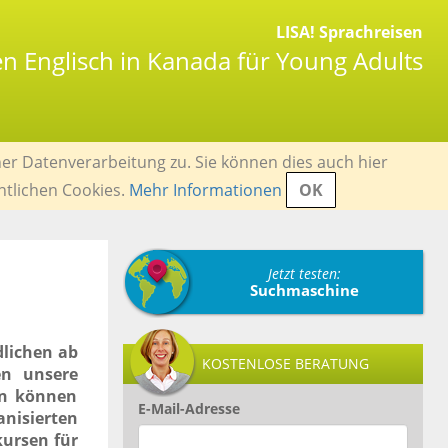
LISA! Sprachreisen
en Englisch in Kanada für Young Adults
er Datenverarbeitung zu. Sie können dies auch hier
ntlichen Cookies.
Mehr Informationen
OK
Jetzt testen:
Suchmaschine
dlichen ab
KOSTENLOSE BERATUNG
en unsere
en können
E-Mail-Adresse
isierten
kursen für