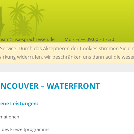
team@lisa-sprachreisen.de
Mo - Fr — 09:00 - 17:30
ervice. Durch das Akzeptieren der Cookies stimmen Sie ein
 Wirkung widerrufen, wir beschränken uns dann auf die wese
ANCOUVER – WATERFRONT
tene Leistungen:
rmationen
l
n des Freizeitprogramms