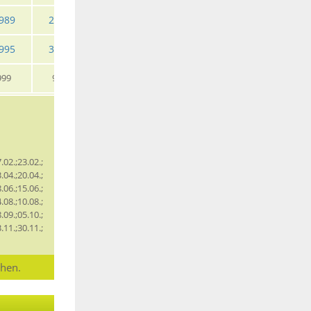
989
2935
3005
2935
3069
3145
995
3915
4009
3915
4109
4199
999
979
1005
979
1029
1049
.02.;23.02.;
.04.;20.04.;
.06.;15.06.;
.08.;10.08.;
.09.;05.10.;
.11.;30.11.;
chen.