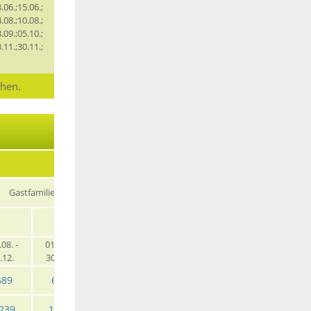
.06.;15.06.;
.08.;10.08.;
.09.;05.10.;
.11.;30.11.;
chen.
Gastfamilie
EZ
EZ HP
.08. -
01.01. -
31.05. -
30.08. -
01.01. -
31.05. -
.12.
30.05.
29.08.
31.12.
30.05.
29.08.
689
669
695
669
719
739
239
1205
1249
1205
1295
1345