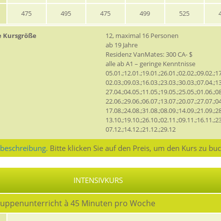
475
495
475
499
525
e Kursgröße
12, maximal 16 Personen
ab 19 Jahre
Residenz VanMates: 300 CA- $
alle ab A1 – geringe Kenntnisse
05.01.;12.01.;19.01.;26.01.;02.02.;09.02.;17
02.03.;09.03.;16.03.;23.03.;30.03.;07.04.;13
27.04.;04.05.;11.05.;19.05.;25.05.;01.06.;08
22.06.;29.06.;06.07.;13.07.;20.07.;27.07.;04
17.08.;24.08.;31.08.;08.09.;14.09.;21.09.;28
13.10.;19.10.;26.10.;02.11.;09.11.;16.11.;23
07.12.;14.12.;21.12.;29.12
sbeschreibung.
Bitte klicken Sie auf den Preis, um den Kurs zu bu
INTENSIVKURS
ruppenunterricht à 45 Minuten pro Woche