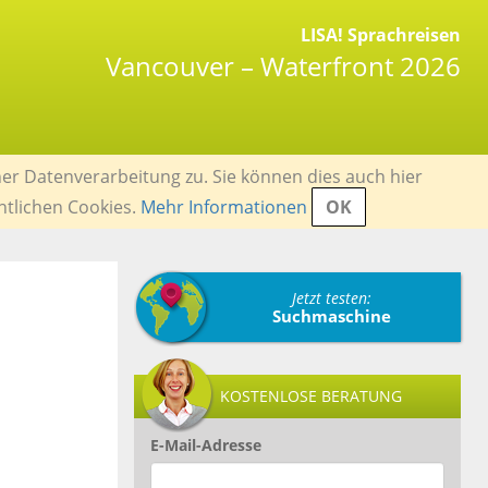
LISA! Sprachreisen
Vancouver – Waterfront 2026
er Datenverarbeitung zu. Sie können dies auch hier
ntlichen Cookies.
Mehr Informationen
OK
Jetzt testen:
Suchmaschine
KOSTENLOSE BERATUNG
E-Mail-Adresse