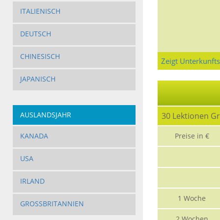
ITALIENISCH
DEUTSCH
CHINESISCH
Zeigt Unterkunft
JAPANISCH
AUSLANDSJAHR
30 Lektionen G
KANADA
Preise in €
USA
IRLAND
1 Woche
GROSSBRITANNIEN
2 Wochen