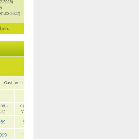
2.2028)
)
31.08.2027)
chen.
Gastfamilie
EZ
EZ HP
.08. -
01.01. -
31.05. -
30.08. -
01.01. -
31.05. -
.12.
30.05.
29.08.
31.12.
30.05.
29.08.
989
969
995
969
1019
1039
999
1965
2009
1965
2055
2105