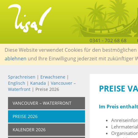
0341 - 702 68 68
Diese Website verwendet Cookies für den bestmöglichen S
ablehnen
und Ihre Einwilligung jederzeit mit zukünftiger
Sprachreisen
|
Erwachsene
|
Englisch
|
Kanada
|
Vancouver –
PREISE V
Waterfront
| Preise 2026
VANCOUVER – WATERFRONT
Im Preis enthal
PREISE 2026
Anreiseinfo
Lehrmateria
KALENDER 2026
Organisatio