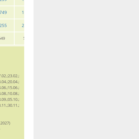
749
1695
1765
1695
1829
1905
255
2175
2269
2175
2369
2459
549
529
555
529
579
599
.02.;23.02.;
.04.;20.04.;
.06.;15.06.;
.08.;10.08.;
.09.;05.10.;
.11.;30.11.;
.2027)
)