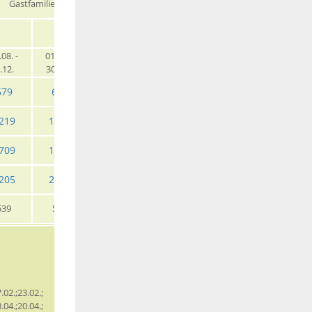
Gastfamilie
EZ
EZ HP
.08. -
01.01. -
31.05. -
30.08. -
01.01. -
31.05. -
.12.
30.05.
29.08.
31.12.
30.05.
29.08.
679
659
685
659
709
729
219
1185
1229
1185
1275
1325
709
1655
1725
1655
1789
1865
205
2125
2219
2125
2319
2409
539
519
545
519
569
589
.02.;23.02.;
.04.;20.04.;