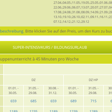
27.04.;04.05.;11.05.;19.05.;25.05.;01.06.;08
22.06.;29.06.;06.07.;13.07.;20.07.;27.07.;04
17.08.;24.08.;31.08.;08.09.;14.09.;21.09.;28
13.10.;19.10.;26.10.;02.11.;09.11.;16.11.;23
07.12.;14.12.;21.12.;29.12
sbeschreibung.
Bitte klicken Sie auf den Preis, um den Kurs zu bu
SUPER-INTENSIVKURS / BILDUNGSURLAUB
ruppenunterricht à 45 Minuten pro Woche
DZ
DZ HP
01.01. -
31.05. -
30.08. -
01.01. -
31.05. -
30
30.05.
29.08.
31.12.
30.05.
29.08.
31
659
685
659
689
715
1189
1235
1189
1239
1289
1