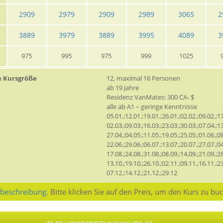
2909
2979
2909
2989
3065
2
3889
3979
3889
3995
4089
3
975
995
975
999
1025
e Kursgröße
12, maximal 16 Personen
ab 19 Jahre
Residenz VanMates: 300 CA- $
alle ab A1 – geringe Kenntnisse
05.01.;12.01.;19.01.;26.01.;02.02.;09.02.;17
02.03.;09.03.;16.03.;23.03.;30.03.;07.04.;13
27.04.;04.05.;11.05.;19.05.;25.05.;01.06.;08
22.06.;29.06.;06.07.;13.07.;20.07.;27.07.;04
17.08.;24.08.;31.08.;08.09.;14.09.;21.09.;28
13.10.;19.10.;26.10.;02.11.;09.11.;16.11.;23
07.12.;14.12.;21.12.;29.12
sbeschreibung.
Bitte klicken Sie auf den Preis, um den Kurs zu bu