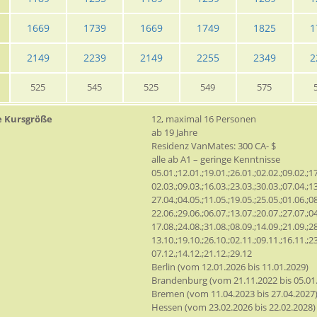
1669
1739
1669
1749
1825
1
2149
2239
2149
2255
2349
2
525
545
525
549
575
e Kursgröße
12, maximal 16 Personen
ab 19 Jahre
Residenz VanMates: 300 CA- $
alle ab A1 – geringe Kenntnisse
05.01.;12.01.;19.01.;26.01.;02.02.;09.02.;17
02.03.;09.03.;16.03.;23.03.;30.03.;07.04.;13
27.04.;04.05.;11.05.;19.05.;25.05.;01.06.;08
22.06.;29.06.;06.07.;13.07.;20.07.;27.07.;04
17.08.;24.08.;31.08.;08.09.;14.09.;21.09.;28
13.10.;19.10.;26.10.;02.11.;09.11.;16.11.;23
07.12.;14.12.;21.12.;29.12
Berlin (vom 12.01.2026 bis 11.01.2029)
Brandenburg (vom 21.11.2022 bis 05.01
Bremen (vom 11.04.2023 bis 27.04.2027
Hessen (vom 23.02.2026 bis 22.02.2028)