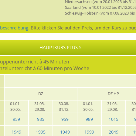
Niedersachsen (vom 20.01.2023 bis 31.1
Saarland (vom 10.01.2022 bis 31.12.2059
Schleswig-Holstein (vom 07.08.2023 bis 
sbeschreibung.
Bitte klicken Sie auf den Preis, um den Kurs zu bu
HAUPTKURS PLUS 5
ruppenunterricht à 45 Minuten
inzelunterricht à 60 Minuten pro Woche
DZ
DZ HP
01.01. -
31.05. -
30.08. -
01.01. -
31.05. -
30
30.05.
29.08.
31.12.
30.05.
29.08.
31
959
985
959
989
1015
1949
1995
1949
1999
2049
1