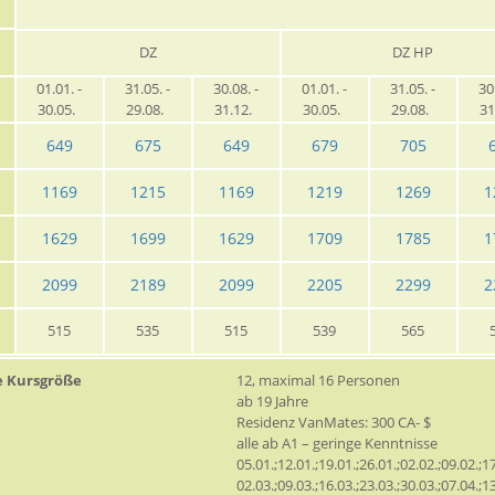
DZ
DZ HP
01.01. -
31.05. -
30.08. -
01.01. -
31.05. -
30
30.05.
29.08.
31.12.
30.05.
29.08.
31
649
675
649
679
705
1169
1215
1169
1219
1269
1
1629
1699
1629
1709
1785
1
2099
2189
2099
2205
2299
2
515
535
515
539
565
e Kursgröße
12, maximal 16 Personen
ab 19 Jahre
Residenz VanMates: 300 CA- $
alle ab A1 – geringe Kenntnisse
05.01.;12.01.;19.01.;26.01.;02.02.;09.02.;17
02.03.;09.03.;16.03.;23.03.;30.03.;07.04.;13