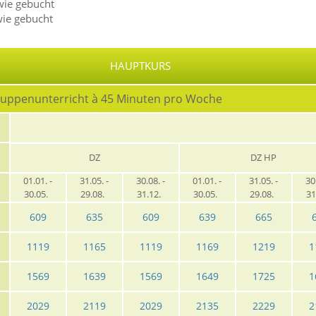
wie gebucht
wie gebucht
HAUPTKURS
ruppenunterricht à 45 Minuten pro Woche
DZ
DZ HP
01.01. -
31.05. -
30.08. -
01.01. -
31.05. -
30
30.05.
29.08.
31.12.
30.05.
29.08.
31
609
635
609
639
665
1119
1165
1119
1169
1219
1
1569
1639
1569
1649
1725
1
2029
2119
2029
2135
2229
2