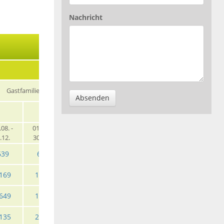
Nachricht
Gastfamilie
Absenden
EZ
EZ HP
.08. -
01.01. -
31.05. -
30.08. -
01.01. -
31.05. -
.12.
30.05.
29.08.
31.12.
30.05.
29.08.
639
619
645
619
669
689
169
1135
1179
1135
1225
1275
649
1595
1665
1595
1729
1805
135
2055
2149
2055
2249
2339