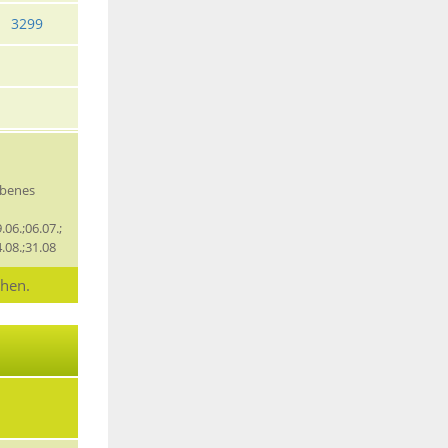
3299
obenes
.06.;06.07.;
4.08.;31.08
chen.