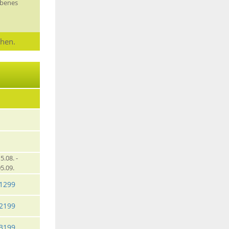
obenes
chen.
5.08. -
05.09.
1299
2199
3199