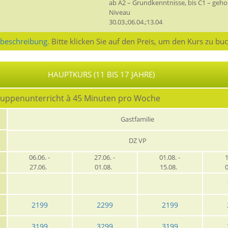
ab A2 – Grundkenntnisse, bis C1 – geh
Niveau
30.03.;06.04.;13.04
sbeschreibung.
Bitte klicken Sie auf den Preis, um den Kurs zu bu
HAUPTKURS (11 BIS 17 JAHRE)
ruppenunterricht à 45 Minuten pro Woche
Gastfamilie
DZ VP
06.06. -
27.06. -
01.08. -
1
27.06.
01.08.
15.08.
2199
2299
2199
3199
3299
3199