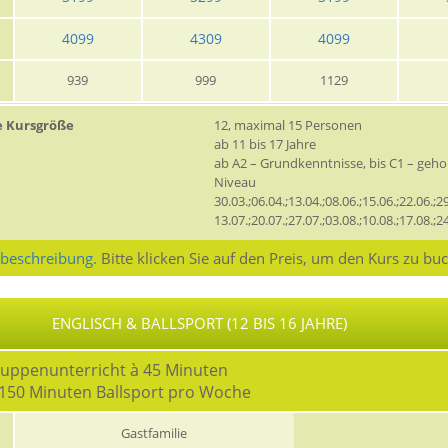
4099
4309
4099
939
999
1129
e Kursgröße
12, maximal 15 Personen
ab 11 bis 17 Jahre
ab A2 – Grundkenntnisse, bis C1 – geh
Niveau
30.03.;06.04.;13.04.;08.06.;15.06.;22.06.;29
13.07.;20.07.;27.07.;03.08.;10.08.;17.08.;2
sbeschreibung.
Bitte klicken Sie auf den Preis, um den Kurs zu bu
ENGLISCH & BALLSPORT (12 BIS 16 JAHRE)
ruppenunterricht à 45 Minuten
 150 Minuten Ballsport pro Woche
Gastfamilie