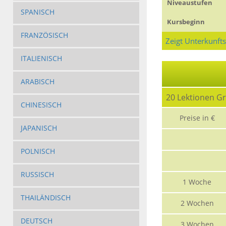
Niveaustufen
SPANISCH
Kursbeginn
FRANZÖSISCH
Zeigt Unterkunft
ITALIENISCH
ARABISCH
20 Lektionen G
CHINESISCH
Preise in €
JAPANISCH
POLNISCH
RUSSISCH
1 Woche
THAILÄNDISCH
2 Wochen
DEUTSCH
3 Wochen