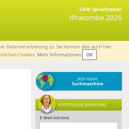
LISA! Sprachreisen
Ilfracombe 2026
er Datenverarbeitung zu. Sie können dies auch hier
ntlichen Cookies.
Mehr Informationen
OK
Jetzt testen:
Suchmaschine
KOSTENLOSE BERATUNG
E-Mail-Adresse