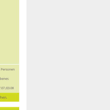
5 Personen
obenes
7.07.;03.08
chen.