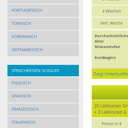
PORTUGIESISCH
4 Wochen
Verl. Woche
TÜRKISCH
Durchschnittlich
KOREANISCH
Alter
Niveaustufen
VIETNAMESISCH
Kursbeginn
SPRACHREISEN SCHÜLER
Zeigt Unterkunft
ENGLISCH
SPANISCH
20 Lektionen G
FRANZÖSISCH
+ 3 Lektionen à
ITALIENISCH
Preise in €