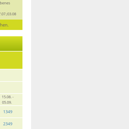
obenes
7.07.;03.08
chen.
15.08. -
05.09.
1349
2349