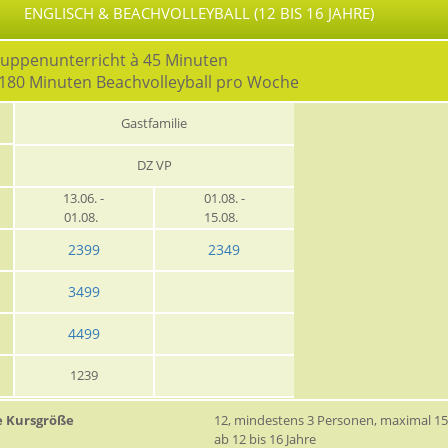
ENGLISCH & BEACHVOLLEYBALL (12 BIS 16 JAHRE)
ruppenunterricht à 45 Minuten
 180 Minuten Beachvolleyball pro Woche
Gastfamilie
DZ VP
13.06. -
01.08. -
01.08.
15.08.
2399
2349
3499
4499
1239
e Kursgröße
12, mindestens 3 Personen, maximal 1
ab 12 bis 16 Jahre