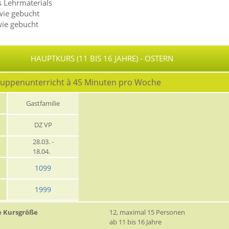
 Lehrmaterials
wie gebucht
wie gebucht
HAUPTKURS (11 BIS 16 JAHRE) - OSTERN
ruppenunterricht à 45 Minuten pro Woche
Gastfamilie
DZ VP
28.03. -
18.04.
1099
1999
e Kursgröße
12, maximal 15 Personen
ab 11 bis 16 Jahre