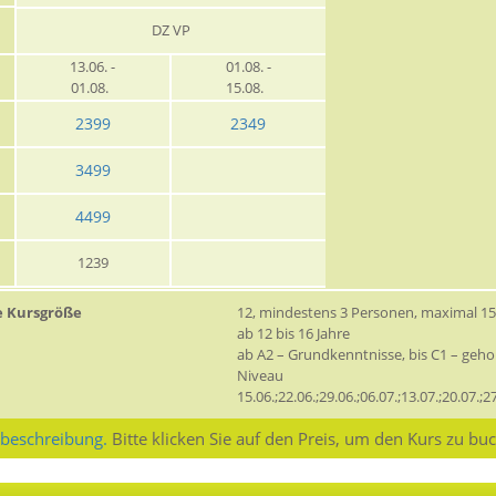
DZ VP
13.06. -
01.08. -
01.08.
15.08.
2399
2349
3499
4499
1239
e Kursgröße
12, mindestens 3 Personen, maximal 1
ab 12 bis 16 Jahre
ab A2 – Grundkenntnisse, bis C1 – geh
Niveau
15.06.;22.06.;29.06.;06.07.;13.07.;20.07.;2
sbeschreibung.
Bitte klicken Sie auf den Preis, um den Kurs zu bu