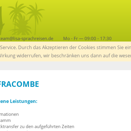
team@lisa-sprachreisen.de
Mo - Fr — 09:00 - 17:30
ervice. Durch das Akzeptieren der Cookies stimmen Sie ein
 Wirkung widerrufen, wir beschränken uns dann auf die wese
LFRACOMBE
tene Leistungen:
rmationen
gramm
ktransfer zu den aufgeführten Zeiten