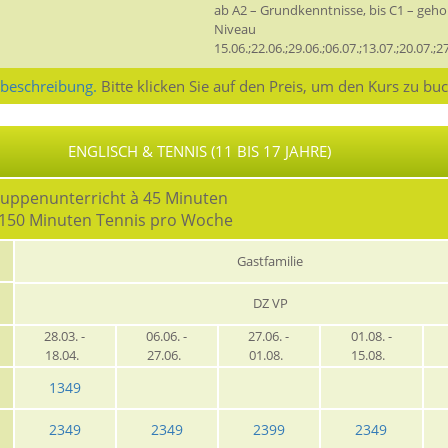
ab A2 – Grundkenntnisse, bis C1 – geh
Niveau
15.06.;22.06.;29.06.;06.07.;13.07.;20.07.;2
sbeschreibung.
Bitte klicken Sie auf den Preis, um den Kurs zu bu
ENGLISCH & TENNIS (11 BIS 17 JAHRE)
ruppenunterricht à 45 Minuten
à 150 Minuten Tennis pro Woche
Gastfamilie
DZ VP
28.03. -
06.06. -
27.06. -
01.08. -
18.04.
27.06.
01.08.
15.08.
1349
2349
2349
2399
2349