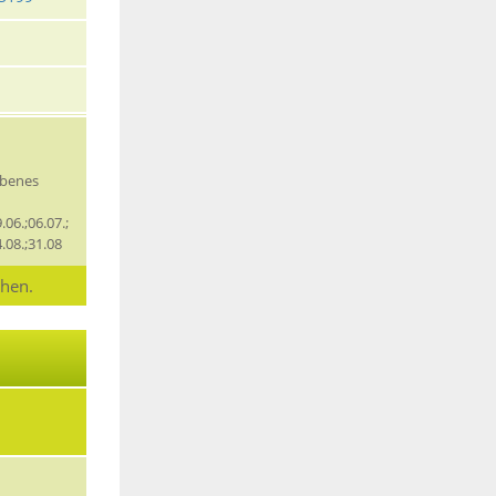
obenes
.06.;06.07.;
4.08.;31.08
chen.