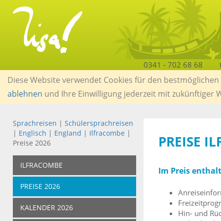
0341 - 702 68 68
Diese Website verwendet Cookies für den bestmöglichen S
ablehnen
und Ihre Einwilligung jederzeit mit zukünftiger
Sprachreisen
|
Schülersprachreisen
|
Englisch
|
England
|
Ilfracombe
|
PREISE I
Preise 2026
ILFRACOMBE
Im Preis enthal
PREISE 2026
Anreiseinfo
Freizeitpro
KALENDER 2026
Hin- und Rüc