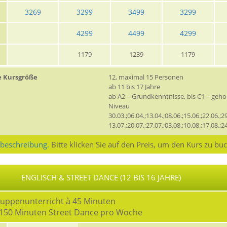
3269
3299
3499
3299
4299
4499
4299
1179
1239
1179
e Kursgröße
12, maximal 15 Personen
ab 11 bis 17 Jahre
ab A2 – Grundkenntnisse, bis C1 – geh
Niveau
30.03.;06.04.;13.04.;08.06.;15.06.;22.06.;29
13.07.;20.07.;27.07.;03.08.;10.08.;17.08.;2
sbeschreibung.
Bitte klicken Sie auf den Preis, um den Kurs zu bu
ENGLISCH & STREET DANCE (12 BIS 16 JAHRE)
ruppenunterricht à 45 Minuten
à 150 Minuten Street Dance pro Woche