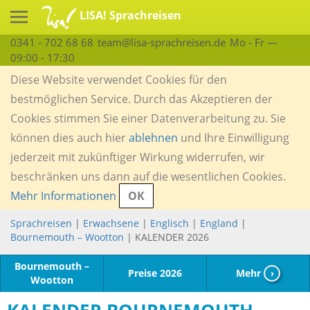
LISA! Sprachreisen
0341 - 702 68 68
team@lisa-sprachreisen.de
Mo - Fr —
09:00 - 17:30
Diese Website verwendet Cookies für den
bestmöglichen Service. Durch das Akzeptieren der
Cookies stimmen Sie einer Datenverarbeitung zu. Sie
können dies auch hier
ablehnen
und Ihre Einwilligung
jederzeit mit zukünftiger Wirkung widerrufen, wir
beschränken uns dann auf die wesentlichen Cookies.
Mehr Informationen
OK
Sprachreisen
|
Erwachsene
|
Englisch
|
England
|
Bournemouth – Wootton
| KALENDER 2026
Bournemouth –
Preise 2026
Mehr
›
Wootton