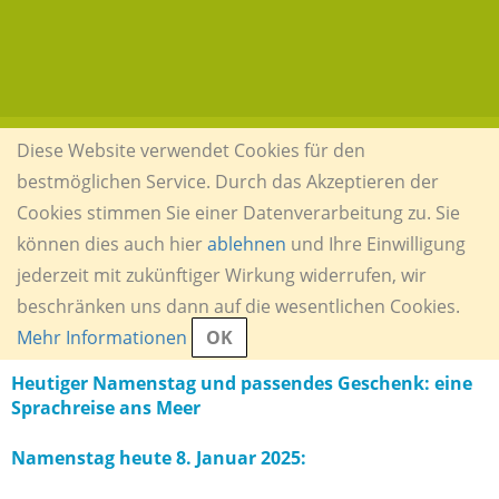
Diese Website verwendet Cookies für den
bestmöglichen Service. Durch das Akzeptieren der
Cookies stimmen Sie einer Datenverarbeitung zu. Sie
können dies auch hier
ablehnen
und Ihre Einwilligung
jederzeit mit zukünftiger Wirkung widerrufen, wir
beschränken uns dann auf die wesentlichen Cookies.
Mehr Informationen
OK
Heutiger Namenstag und passendes Geschenk: eine
Sprachreise ans Meer
Namenstag heute 8. Januar 2025: