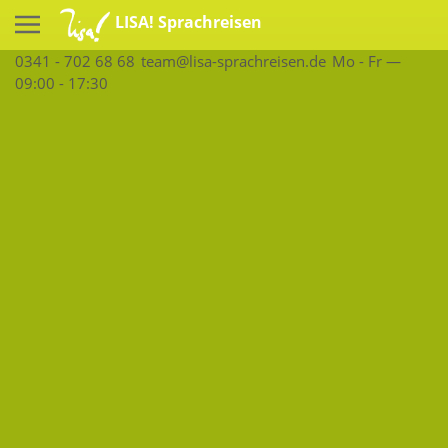
LISA! Sprachreisen
0341 - 702 68 68
team@lisa-sprachreisen.de
Mo - Fr —
09:00 - 17:30