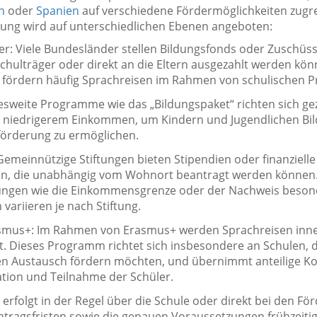
n
oder
Spanien
auf verschiedene Fördermöglichkeiten zugre
zung wird auf unterschiedlichen Ebenen angeboten:
r: Viele Bundesländer stellen Bildungsfonds oder Zuschüsse
chulträger oder direkt an die Eltern ausgezahlt werden kön
ördern häufig Sprachreisen im Rahmen von schulischen Pr
sweite Programme wie das „Bildungspaket“ richten sich gez
t niedrigerem Einkommen, um Kindern und Jugendlichen Bi
örderung zu ermöglichen.
Gemeinnützige Stiftungen bieten Stipendien oder finanzielle
n, die unabhängig vom Wohnort beantragt werden können
ngen wie die Einkommensgrenze oder der Nachweis beson
ariieren je nach Stiftung.
mus+: Im Rahmen von Erasmus+ werden Sprachreisen inne
t. Dieses Programm richtet sich insbesondere an Schulen, 
n Austausch fördern möchten, und übernimmt anteilige Ko
ation und Teilnahme der Schüler.
rfolgt in der Regel über die Schule oder direkt bei den För
 Antragsfristen sowie die genauen Voraussetzungen frühzeitig