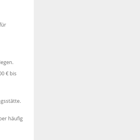
für
iegen.
0 € bis
gsstätte.
ber häufig