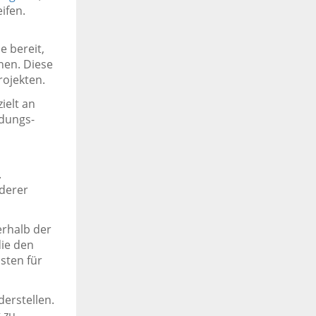
ifen.
 bereit,
nen. Diese
ojekten.
ielt an
ldungs-
.
derer
rhalb der
die den
sten für
derstellen.
 zu