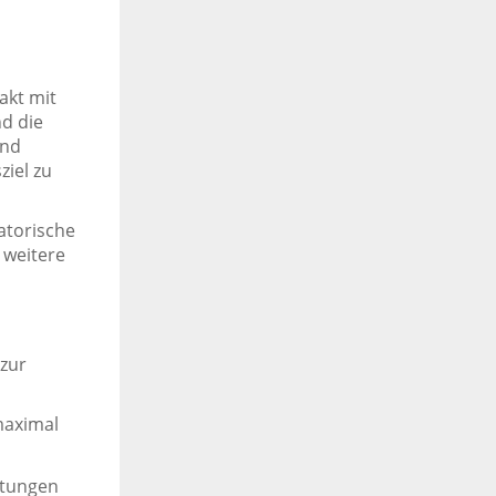
akt mit
d die
und
ziel zu
atorische
 weitere
 zur
maximal
stungen