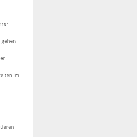
hrer
d gehen
der
eiten im
tieren