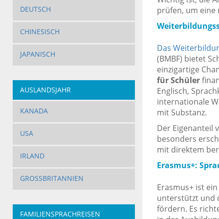
DEUTSCH
prüfen, um eine 
Weiterbildungss
CHINESISCH
Das Weiterbildu
JAPANISCH
(BMBF) bietet Sch
einzigartige Chan
für Schüler
finan
AUSLANDSJAHR
Englisch, Sprachk
internationale 
KANADA
mit Substanz.
Der Eigenanteil 
USA
besonders erschw
mit direktem ber
IRLAND
Erasmus+: Spra
GROSSBRITANNIEN
Erasmus+ ist ei
unterstützt und 
fördern. Es rich
FAMILIENSPRACHREISEN