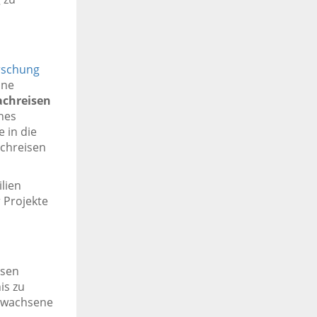
rschung
ine
achreisen
ches
 in die
achreisen
lien
 Projekte
isen
is zu
Erwachsene