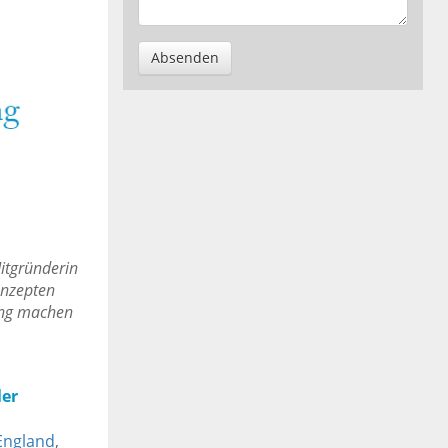
Absenden
Mitgründerin
onzepten
ung machen
ler
England
,