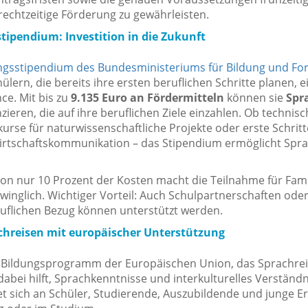
rechtzeitige Förderung zu gewährleisten.
tipendium: Investition in die Zukunft
ngsstipendium des Bundesministeriums für Bildung und Fo
ülern, die bereits ihre ersten beruflichen Schritte planen, e
ce. Mit bis zu
9.135 Euro an Fördermitteln
können sie
Spr
zieren, die auf ihre beruflichen Ziele einzahlen. Ob technis
urse für naturwissenschaftliche Projekte oder erste Schritte
Wirtschaftskommunikation – das Stipendium ermöglicht Spr
von nur 10 Prozent der Kosten macht die Teilnahme für Fami
inglich. Wichtiger Vorteil: Auch Schulpartnerschaften oder
uflichen Bezug können unterstützt werden.
chreisen mit europäischer Unterstützung
n Bildungsprogramm der Europäischen Union, das Sprachre
dabei hilft, Sprachkenntnisse und interkulturelles Verständn
tet sich an Schüler, Studierende, Auszubildende und junge 