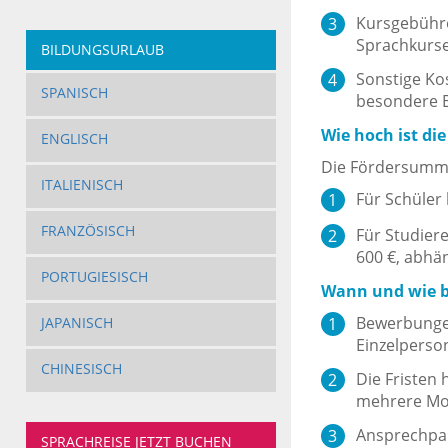
Kursgebühre
Sprachkurse
BILDUNGSURLAUB
Sonstige Ko
SPANISCH
besondere Be
Wie hoch ist di
ENGLISCH
Die Fördersumme 
ITALIENISCH
Für Schüler
FRANZÖSISCH
Für Studier
600 €, abhä
PORTUGIESISCH
Wann und wie 
Bewerbungen
JAPANISCH
Einzelperson
CHINESISCH
Die Fristen
mehrere Mon
Ansprechpar
SPRACHREISE JETZT BUCHEN