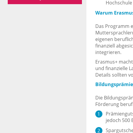
Hochschule 
Warum Erasmu
Das Programm er
Muttersprachler
eigenen beruflic
finanziell abgesi
integrieren.
Erasmus+ mach
und finanzielle 
Details sollten 
Bildungsprämie
Die Bildungspräm
Förderung berufl
Prämienguts
jedoch 500 
Spargutsche