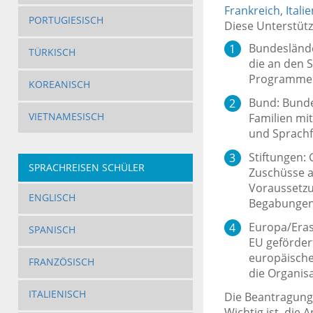
Frankreich
,
Italie
PORTUGIESISCH
Diese Unterstüt
Bundeslände
TÜRKISCH
die an den S
Programme f
KOREANISCH
Bund: Bunde
VIETNAMESISCH
Familien mi
und Sprachf
Stiftungen: 
SPRACHREISEN SCHÜLER
Zuschüsse a
Voraussetzu
ENGLISCH
Begabungen v
Europa/Eras
SPANISCH
EU geförder
europäische
FRANZÖSISCH
die Organis
ITALIENISCH
Die Beantragung e
Wichtig ist, die