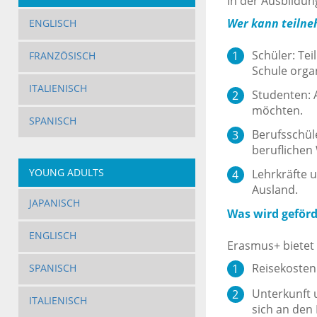
in der Ausbildun
Wer kann teiln
ENGLISCH
Schüler: Tei
FRANZÖSISCH
Schule orga
ITALIENISCH
Studenten: 
möchten.
SPANISCH
Berufsschül
beruflichen
YOUNG ADULTS
Lehrkräfte 
Ausland.
JAPANISCH
Was wird geförd
ENGLISCH
Erasmus+ bietet 
Reisekosten
SPANISCH
Unterkunft 
ITALIENISCH
sich an den