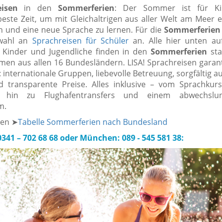
eisen
in den
Sommerferien
: Der Sommer ist für K
beste Zeit, um mit Gleichaltrigen aus aller Welt am Meer 
n und eine neue Sprache zu lernen. Für die
Sommerferien
swahl an
Sprachreisen für Schüler
an. Alle hier unten au
r Kinder und Jugendliche finden in den
Sommerferien
sta
en aus allen 16 Bundesländern. LISA! Sprachreisen garant
: internationale Gruppen, liebevolle Betreuung, sorgfältig 
d transparente Preise. Alles inklusive – vom Sprachkur
s hin zu Flughafentransfers und einem abwechslun
m.
nen ➤
Tabelle Sommerferien nach Bundesland
341 – 702 68 68 oder München: 089 - 545 581 38: