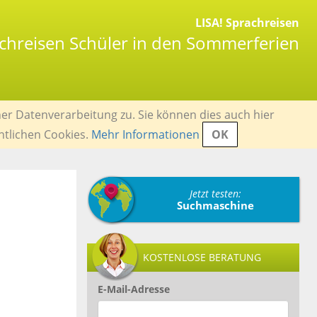
LISA! Sprachreisen
achreisen Schüler in den Sommerferien
er Datenverarbeitung zu. Sie können dies auch hier
ntlichen Cookies.
Mehr Informationen
OK
Jetzt testen:
Suchmaschine
KOSTENLOSE BERATUNG
E-Mail-Adresse