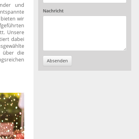
inder und
Nachricht
entspannte
bieten wir
fgeführten
tt. Unsere
iert dabei
ausgewählte
s über die
gsreichen
Absenden