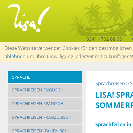
0341 - 702 68 68
Diese Website verwendet Cookies für den bestmöglichen S
ablehnen
und Ihre Einwilligung jederzeit mit zukünftiger
SPRACHE
Sprachreisen
>
S
SPRACHREISEN ENGLISCH
LISA! SP
SOMMERF
SPRACHREISEN SPANISCH
SPRACHREISEN FRANZÖSISCH
Sprachferien in
SPRACHREISEN ITALIENISCH