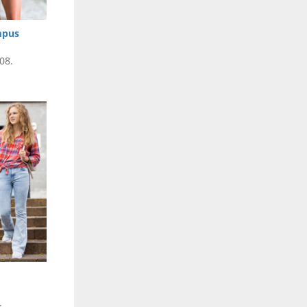
mpus
08.
.