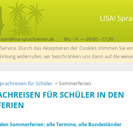
LISA! Spr
team@lisa-sprachreisen.de
Mo - Fr — 09:00 - 17:30
ervice. Durch das Akzeptieren der Cookies stimmen Sie ein
 Wirkung widerrufen, wir beschränken uns dann auf die wese
prachreisen für Schüler
> Sommerferien
RACHREISEN FÜR SCHÜLER IN DEN
ERIEN
 den Sommerferien: alle Termine, alle Bundesländer