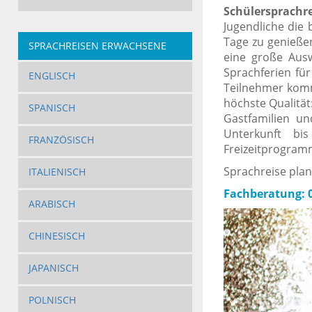
Schülersprachr
Jugendliche die 
Tage zu genieße
SPRACHREISEN ERWACHSENE
eine große Au
Sprachferien fü
ENGLISCH
Teilnehmer komm
höchste Qualität
SPANISCH
Gastfamilien un
Unterkunft bi
FRANZÖSISCH
Freizeitprogram
Sprachreise pla
ITALIENISCH
Fachberatung: 0
ARABISCH
CHINESISCH
JAPANISCH
POLNISCH