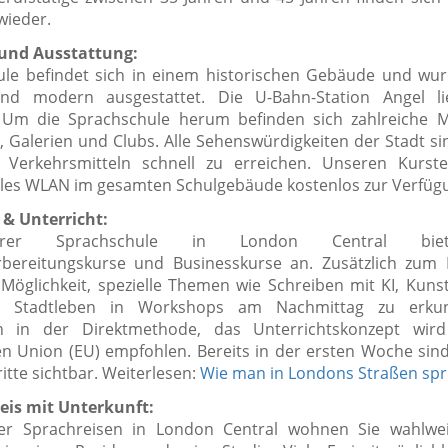
 wieder.
 und Ausstattung:
le befindet sich in einem historischen Gebäude und wu
und modern ausgestattet. Die U-Bahn-Station Angel li
 Um die Sprachschule herum befinden sich zahlreiche 
, Galerien und Clubs. Alle Sehenswürdigkeiten der Stadt si
n Verkehrsmitteln schnell zu erreichen. Unseren Kurst
lles WLAN im gesamten Schulgebäude kostenlos zur Verfüg
& Unterricht:
rer Sprachschule in London Central bie
rbereitungskurse und Businesskurse an. Zusätzlich zum
 Möglichkeit,
spezielle Themen wie Schreiben mit KI, Kunst
 Stadtleben
in Workshops am Nachmittag zu erkun
en in der Direktmethode, das Unterrichtskonzept wir
n Union (EU) empfohlen. Bereits in der ersten Woche sind
itte sichtbar. Weiterlesen:
Wie man in Londons Straßen spr
eis mit Unterkunft:
r Sprachreisen in London Central wohnen Sie wahlwei