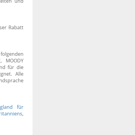
keiten und
ser Rabatt
folgenden
SE, MOODY
nd für die
ignet.
Alle
emdsprache
gland für
ritanniens
,