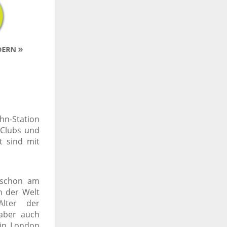
hn-Station
, Clubs und
t sind mit
t schon am
n der Welt
Alter der
 aber auch
 in London