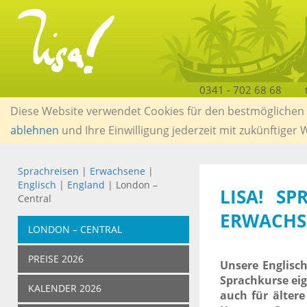
0341 - 702 68 68
Diese Website verwendet Cookies für den bestmöglichen S
ablehnen
und Ihre Einwilligung jederzeit mit zukünftiger
Sprachreisen
|
Erwachsene
|
Englisch
|
England
| London –
LISA! S
Central
ERWACHS
LONDON – CENTRAL
PREISE 2026
Unsere Englisch
Sprachkurse eig
KALENDER 2026
auch für älter