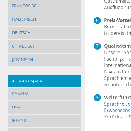
Gastfamilie
FRANZÖSISCH
Ausflüge ru
ITALIENISCH
Preis-Vortei
Bereits ab 
ist bereist 
DEUTSCH
Qualitätsm
CHINESISCH
Unsere Spr
Fachorgani
JAPANISCH
Internation
Niveaustuf
Sprachlehre
AUSLANDSJAHR
zu unterrich
KANADA
Weiterführ
Sprachreis
USA
Erwachsene
Zurück zur S
IRLAND