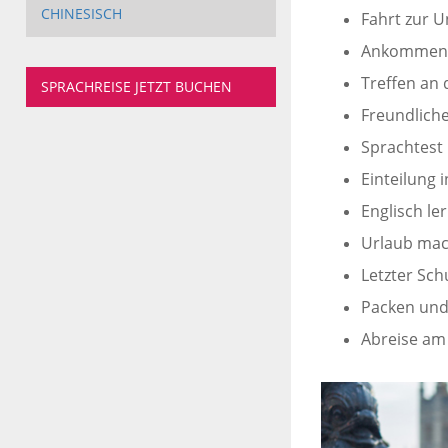
CHINESISCH
Fahrt zur U
Ankommen 
Treffen an 
SPRACHREISE JETZT BUCHEN
Freundlich
Sprachtest
Einteilung
Englisch le
Urlaub mac
Letzter Sch
Packen und
Abreise am