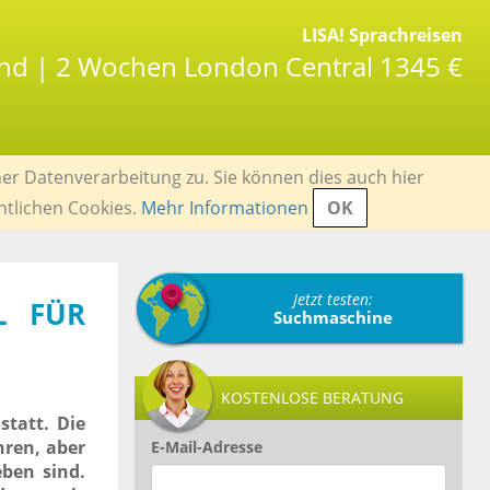
LISA! Sprachreisen
and | 2 Wochen London Central 1345 €
er Datenverarbeitung zu. Sie können dies auch hier
ntlichen Cookies.
Mehr Informationen
OK
Jetzt testen:
L FÜR
Suchmaschine
KOSTENLOSE BERATUNG
statt. Die
hren, aber
E-Mail-Adresse
ben sind.