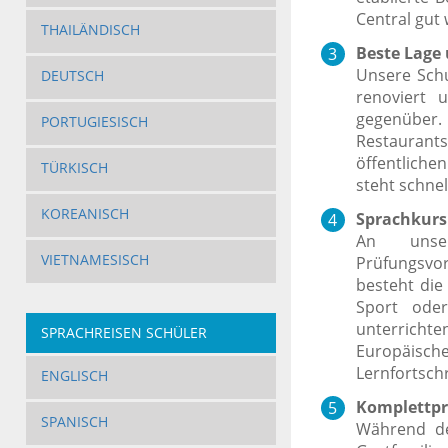
Central gut
THAILÄNDISCH
Beste Lage
Unsere Schu
DEUTSCH
renoviert 
gegenüber.
PORTUGIESISCH
Restaurants
öffentliche
TÜRKISCH
steht schne
KOREANISCH
Sprachkurs 
An unse
VIETNAMESISCH
Prüfungsvo
besteht die
Sport oder
unterricht
SPRACHREISEN SCHÜLER
Europäische
Lernfortschr
ENGLISCH
Komplettpr
SPANISCH
Während de