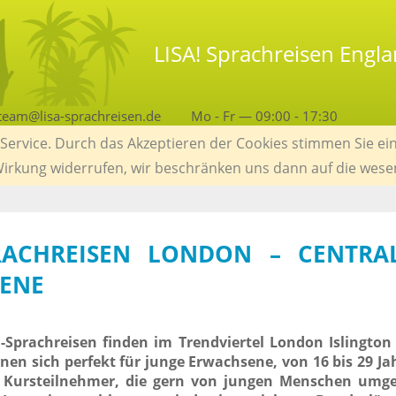
LISA! Sprachreisen Engl
team@lisa-sprachreisen.de
Mo - Fr — 09:00 - 17:30
ervice. Durch das Akzeptieren der Cookies stimmen Sie ein
 Wirkung widerrufen, wir beschränken uns dann auf die wese
PRACHREISEN LONDON – CENTRA
ENE
-Sprachreisen finden im Trendviertel London Islington 
nen sich perfekt für junge Erwachsene, von 16 bis 29 Ja
e Kursteilnehmer, die gern von jungen Menschen umge