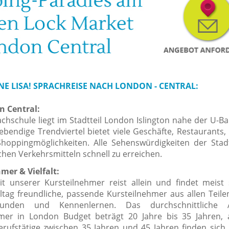
NE LISA! SPRACHREISE NACH LONDON - CENTRAL:
n Central:
chschule liegt im Stadtteil London Islington nahe der U-Ba
lebendige Trendviertel bietet viele Geschäfte, Restaurants
Shoppingmöglichkeiten. Alle Sehenswürdigkeiten der Stad
chen Verkehrsmitteln schnell zu erreichen.
mer & Vielfalt:
t unserer Kursteilnehmer reist allein und findet meis
ltag freundliche, passende Kursteilnehmer aus allen Teile
unden und Kennenlernen. Das durchschnittliche 
hmer in London Budget beträgt 20 Jahre bis 35 Jahren,
Berufstätige zwischen 35 Jahren und 45 Jahren finden sich