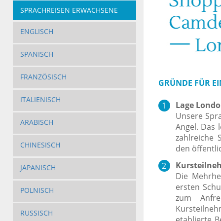
SPRACHREISEN ERWACHSENE
ENGLISCH
SPANISCH
FRANZÖSISCH
GRÜNDE FÜR EI
ITALIENISCH
Lage Londo
Unsere Spra
ARABISCH
Angel. Das 
zahlreiche 
CHINESISCH
den öffentli
Kursteilneh
JAPANISCH
Die Mehrhei
ersten Schu
POLNISCH
zum Anfre
Kursteilne
RUSSISCH
etablierte 