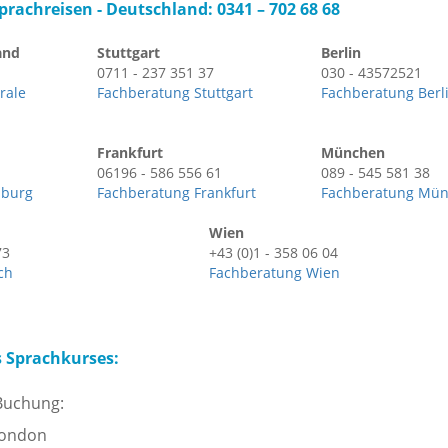
rachreisen -
Deutschland: 0341 – 702 68 68
and
Stuttgart
Berlin
0711 - 237 351 37
030 - 43572521
rale
Fachberatung Stuttgart
Fachberatung Berl
Frankfurt
München
06196 - 586 556 61
089 - 545 581 38
mburg
Fachberatung Frankfurt
Fachberatung Mü
Wien
73
+43 (0)1 - 358 06 04
ch
Fachberatung Wien
s Sprachkurses:
 Buchung:
London