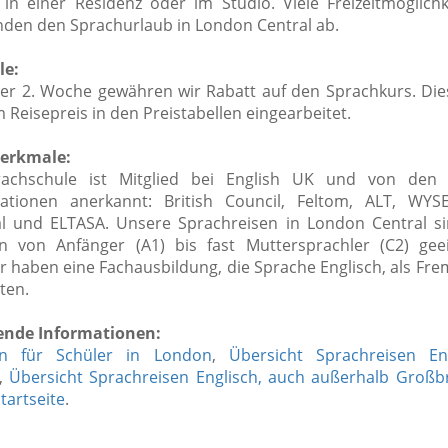
, in einer Residenz oder im Studio.
Viele Freizeitmöglich
nden den Sprachurlaub in London Central ab.
le:
der 2. Woche gewähren wir Rabatt auf den Sprachkurs. Die
im Reisepreis in den Preistabellen eingearbeitet.
erkmale:
achschule ist Mitglied bei English UK und von den 
sationen anerkannt: British Council, Feltom, ALT, WY
al und ELTASA. Unsere Sprachreisen in London Central si
en von Anfänger (A1) bis fast Muttersprachler (C2) gee
r haben eine Fachausbildung, die Sprache Englisch, als Fr
ten.
ende Informationen:
en für Schüler in London
,
Übersicht Sprachreisen En
,
Übersicht Sprachreisen Englisch, auch außerhalb Großb
tartseite
.