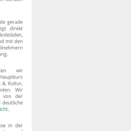
rde gerade
egt direkt
Modeläden,
nd mit den
eilnehmern
ung.
ten wir
 Hauptkurs
 & Kultur,
den. Wir
d von der
 deutliche
icht
.
se in der